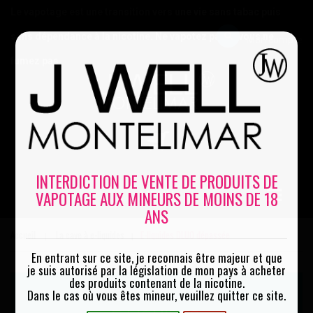
Le vapotage est une transition vers une vie sans tabac puis
sans dépendance à la nicotine. Ne vapotez pas si vous ne
Mon compte
fumez pas
0
INTERDICTION DE VENTE DE PRODUITS DE
VAPOTAGE AUX MINEURS DE MOINS DE 18
MENU
ANS
Accueil
La cave à e-liquides
E-liquides DLUO dépassée
|
|
En entrant sur ce site, je reconnais être majeur et que
je suis autorisé par la législation de mon pays à acheter
des produits contenant de la nicotine.
Dans le cas où vous êtes mineur, veuillez quitter ce site.