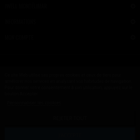
JWELL MONTÉLIMAR
INFORMATIONS
MON COMPTE
Ce site Web utilise ses propres cookies et ceux de tiers pour
améliorer nos services en analysant vos habitudes de navigation.
Pour donner votre consentement à son utilisation, appuyez sur le
bouton Accepter.
Personnaliser les cookies
REJETER TOUT
2024 © Copyright JWELL™ Montélimar
Mentions Légales
-
CGV
J'ACCEPTE