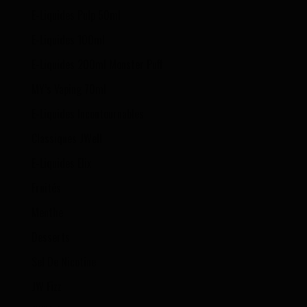
E-Liquides Pulp 50ml
E-Liquides 100ml
E-Liquides 200ml Monster Puff
MY’s Vaping 70ml
E-Liquides Incontournables
Classiques JWell
E-Liquides Elix
Fruités
Menthe
Desserts
Sel De Nicotine
JW Fizz