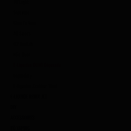
JW'Light
Supreme
Ghost'n Vape
All Saints
O2 Hookah
Niiu Elixir
E-Liquides DLUO Dépassée
Legendary
E-liquides Xcalibur 10ml
E-LIQUIDE REMIX JET
DIY
ACCESSOIRES
BŌ VAPING