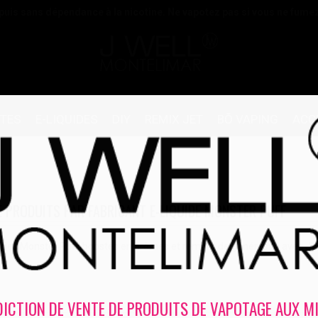
 puis sans dépendance à la nicotine. Ne vapotez pas si vous ne fume
TTES
E-LIQUIDES
DIY
REMIX JET
BŌ VAPING
ACC
E PRODUITS PAR FABRICANT E-LIQUIDE MONSTER PUFF
uides Monster Puff boostés en arômes et remplis de générosité avec JWe
DICTION DE VENTE DE PRODUITS DE VAPOTAGE AUX M