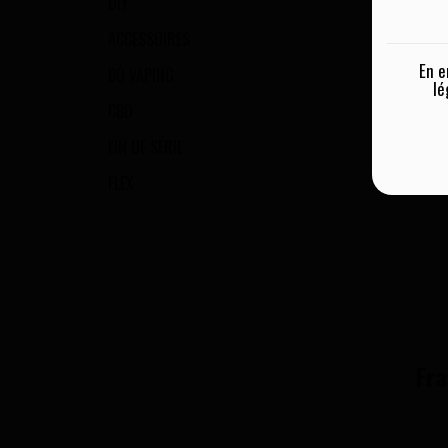
DIY
ACCESSOIRES
En e
BŌ VAPING
lé
CBD
FIN DE SÉRIE
FLEX
Fra