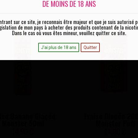
DE MOINS DE 18 ANS
ntrant sur ce site, je reconnais être majeur et que je suis autorisé p
gislation de mon pays à acheter des produits contenant de la nicoti
Dans le cas où vous êtes mineur, veuillez quitter ce site.
J'ai plus de 18 ans
Quitter
ise Banane Glaçée
Fraise Glacée 20
Monster 50ml
Monster Puff
14,90 €
14,90 €