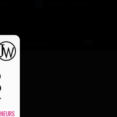
z pas
Ma Liste
Se Connecter
0
ESSOIRES
BONS PLANS
ll.
Tri
--
INEURS