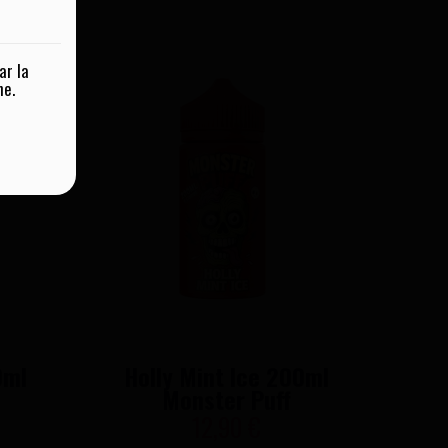
ar la
ne.
0ml
Holly Mint Ice 200ml
Monster Puff
12,90 €