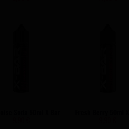
oise Soda 50ml X Bar
Fresh Berry 50ml X
9,90 €
9,90 €