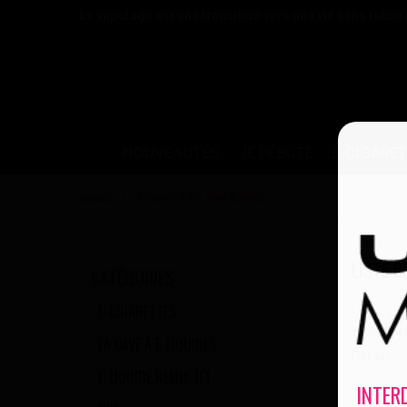
Le vapotage est une transition vers une vie sans tabac
NOUVEAUTÉS
JE DÉBUTE
E-CIGARE
Accueil
E-liquide X Bar 10ml & 50ml
|
LISTE D
CATÉGORIES
E-CIGARETTES
Vos e-liq
collectio
LA CAVE À E-LIQUIDES
Détails
E-LIQUIDE REMIX JET
INTER