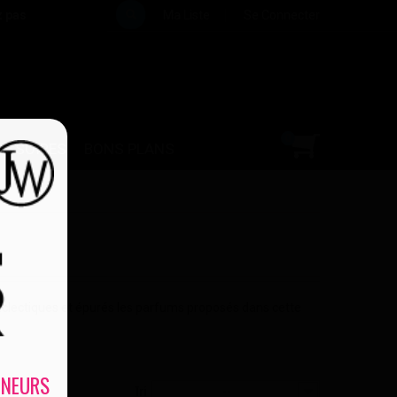
z pas
Ma Liste
Se Connecter
0
ESSOIRES
BONS PLANS
 Eclectiques et épurés les parfums proposés dans cette
INEURS
Tri
--