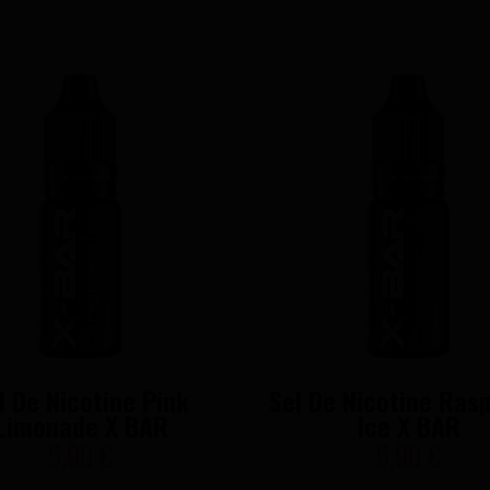
l De Nicotine Pink
Sel De Nicotine Ras
Limonade X BAR
Ice X BAR
5,90 €
5,90 €