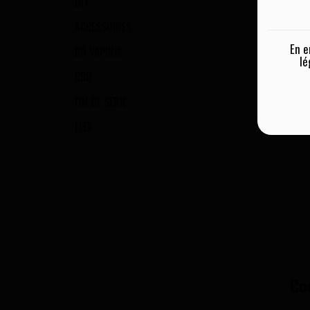
DIY
ACCESSOIRES
En e
BŌ VAPING
lé
CBD
FIN DE SÉRIE
FLEX
Co