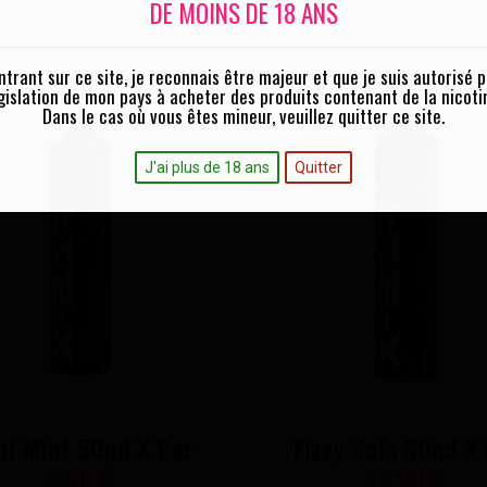
DE MOINS DE 18 ANS
ntrant sur ce site, je reconnais être majeur et que je suis autorisé p
gislation de mon pays à acheter des produits contenant de la nicoti
Dans le cas où vous êtes mineur, veuillez quitter ce site.
J'ai plus de 18 ans
Quitter
ol Mint 50ml X Bar
Fizzy Cola 50ml X
9,90 €
14,90 €