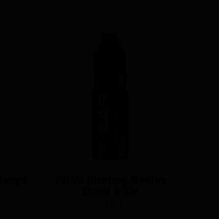
 Mango
Sel De Nicotine Menthe
Xtrem X Bar
5,90 €