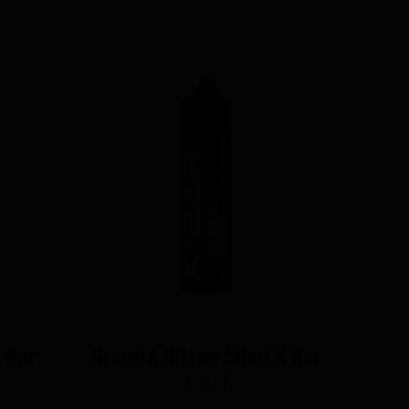
 Bar
Granité Citron 50ml X Bar
9,90 €