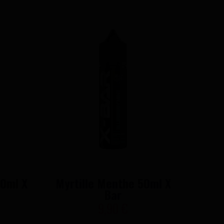
50ml X
Myrtille Menthe 50ml X
Bar
9,90 €