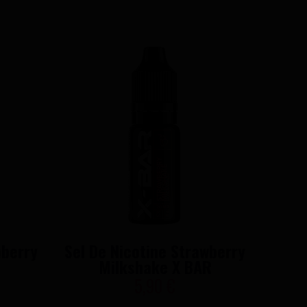
pberry
Sel De Nicotine Strawberry
Milkshake X BAR
5,90 €