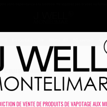
 puis sans dépendance à la nicotine. Ne vapotez pas si vous ne fume
TTES
E-LIQUIDES
DIY
REMIX JET
BŌ VAPING
ACC
E PRODUITS PAR FABRICANT E-LIQUIDE X BAR 10ML & 50ML
uides X Bar en 50ml sont désormais intégrés dans la famille de la vape.
n sont fabriqués avec des ingrédients de qualité premium.
DICTION DE VENTE DE PRODUITS DE VAPOTAGE AUX M