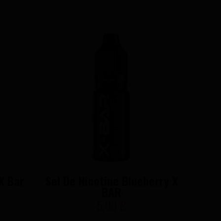
X Bar
Sel De Nicotine Blueberry X
BAR
5,90 €