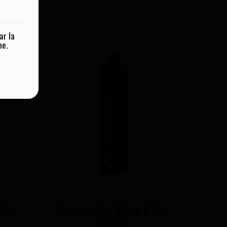
ar la
ne.
 Bar
Fraise Kiwi 50ml X Bar
9,90 €