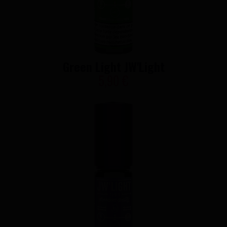
Green Light JW'Light
5,90 €