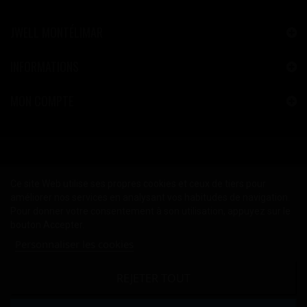
JWELL MONTÉLIMAR
INFORMATIONS
MON COMPTE
Ce site Web utilise ses propres cookies et ceux de tiers pour
améliorer nos services en analysant vos habitudes de navigation.
Pour donner votre consentement à son utilisation, appuyez sur le
bouton Accepter.
Personnaliser les cookies
REJETER TOUT
2024 © Copyright JWELL™ Montélimar