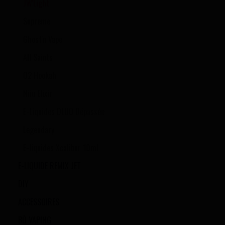
JW'Light
Supreme
Ghost'n Vape
All Saints
O2 Hookah
Niiu Elixir
E-Liquides DLUO Dépassée
Legendary
E-liquides Xcalibur 10ml
E-LIQUIDE REMIX JET
DIY
ACCESSOIRES
BŌ VAPING