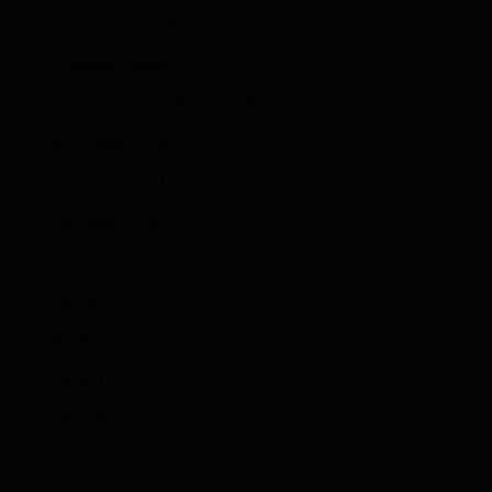
E-Liquides Pulp 50ml
E-Liquides 100ml
E-Liquides 200ml Monster Puff
MY’s Vaping 70ml
E-Liquides Incontournables
Classiques JWell
E-Liquides Elix
Fruités
Menthe
Desserts
Sel De Nicotine
JW Fizz