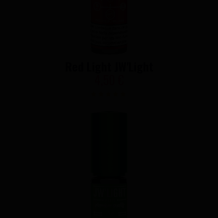
Red Light JW'Light
4,50 €