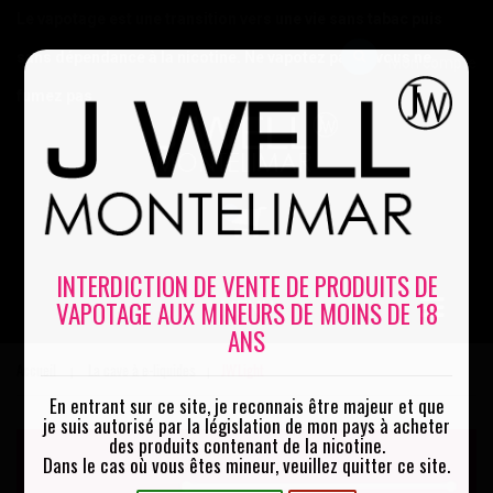
Le vapotage est une transition vers une vie sans tabac puis
sans dépendance à la nicotine. Ne vapotez pas si vous ne
Mon compte
fumez pas
0
INTERDICTION DE VENTE DE PRODUITS DE
VAPOTAGE AUX MINEURS DE MOINS DE 18
MENU
ANS
Accueil
La cave à e-liquides
JW'Light
|
|
En entrant sur ce site, je reconnais être majeur et que
je suis autorisé par la législation de mon pays à acheter
des produits contenant de la nicotine.
Dans le cas où vous êtes mineur, veuillez quitter ce site.