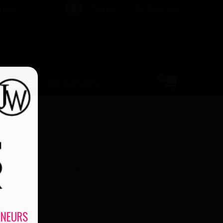
z pas
Ma Liste
Se Connecter
0
ESSOIRES
BONS PLANS
Tri
--
INEURS