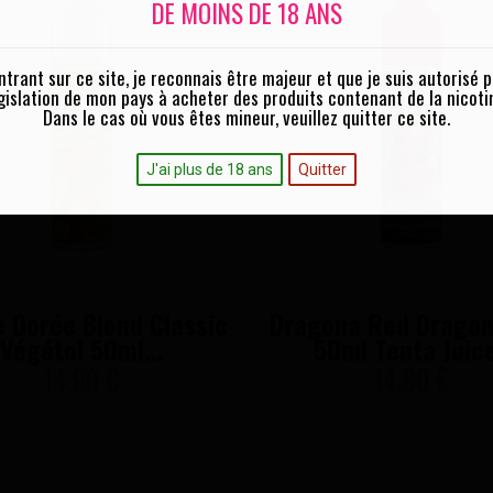
DE MOINS DE 18 ANS
ntrant sur ce site, je reconnais être majeur et que je suis autorisé p
gislation de mon pays à acheter des produits contenant de la nicoti
Dans le cas où vous êtes mineur, veuillez quitter ce site.
J'ai plus de 18 ans
Quitter
le Dorée Blond Classic
Dragona Red Dragon
Végétol 50ml...
50ml Tenta Juic
14,90 €
14,90 €