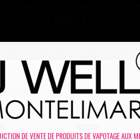
 puis sans dépendance à la nicotine. Ne vapotez pas si vous ne fume
TTES
E-LIQUIDES
DIY
REMIX JET
BŌ VAPING
ACC
UX PRODUITS
U
NOUVEAU
DICTION DE VENTE DE PRODUITS DE VAPOTAGE AUX M