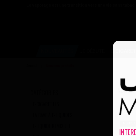
Le vapotage est une transition vers une vie sans tabac
NOUVEAUTÉS
JE DÉBUTE
E-CIGARE
Accueil
Nouveaux produits
|
NOUVEA
CATÉGORIES
E-CIGARETTES
LA CAVE À E-LIQUIDES
NOUVEA
E-LIQUIDE REMIX JET
INTER