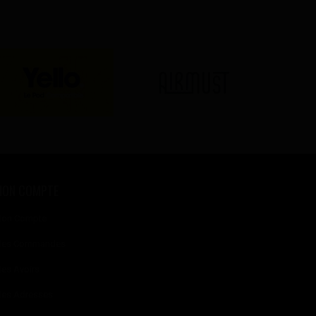
MON COMPTE
on Compte
es Commandes
es Avoirs
es Adresses