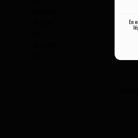
DIY
ACCESSOIRES
En e
BŌ VAPING
lé
CBD
FIN DE SÉRIE
FLEX
Feuil