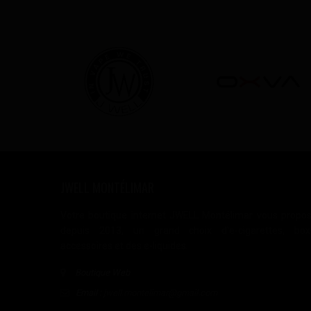
JWELL MONTÉLIMAR
Votre boutique internet JWELL Montélimar vous propo
depuis 2013, un grand choix d'e-cigarettes, box
accessoires et des e-liquides.
Boutique Web
Email :
jwell.montelimar@gmail.com