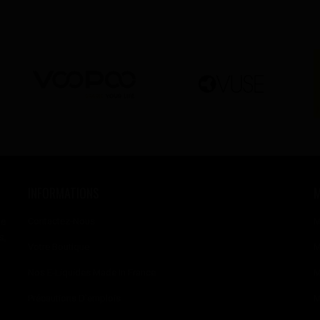
INFORMATIONS
se
Contactez-Nous
M
s,
Votre Boutique
M
Nos E-Liquides Made In France
M
Précautions D'emplois
M