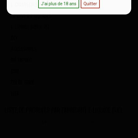
E-CIGARETTES
J'ai plus de 18 ans
Quitter
LA CAVE À E-LIQUIDES
E-LIQUIDE REMIX JET
DIY
ACCESSOIRES
BŌ VAPING
CBD
FIN DE SÉRIE
FLEX
LISTE DE PRODUITS PAR FABRICANT E-LIQUIDE FUEL
Tri
--