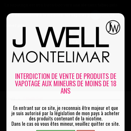
Le vapotage est une transition vers une vie sans tabac puis
sans dépendance à la nicotine. Ne vapotez pas si vous ne
Mon compte
fumez pas
0
INTERDICTION DE VENTE DE PRODUITS DE
VAPOTAGE AUX MINEURS DE MOINS DE 18
MENU
ANS
Accueil
E-liquide Fuel
|
En entrant sur ce site, je reconnais être majeur et que
je suis autorisé par la législation de mon pays à acheter
des produits contenant de la nicotine.
CATÉGORIES
Dans le cas où vous êtes mineur, veuillez quitter ce site.