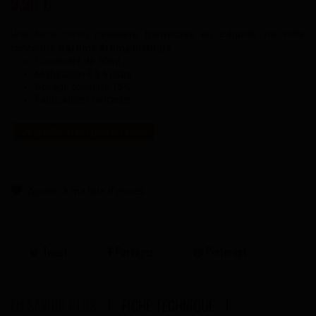
9,90 €
Une tarte citron pâtissière transposée en e-liquide via votre
concentré d'
arôme Arôma Institute
.
Concentré de 30ml
Maturation 4 à 6 jours
Dosage conseillé 15%
Fabrication Française
Ce produit n'est plus en stock
Ajouter à ma liste d'envies
Tweet
Partager
Pinterest
EN SAVOIR PLUS
FICHE TECHNIQUE