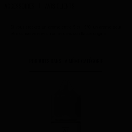
ACCESSOIRES
AVIS CLIENTS
Si vous stockez un arôme entre 5 et 15°C, un arôme peut
être conservé environ un an dans son flacon original.
PORDUITS DANS LA MÊME CATÉGORIE