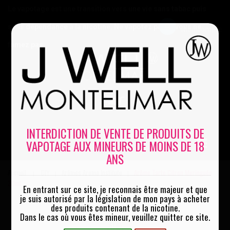
Le vapotage est une transition vers une vie sans tabac puis
sans dépendance à la nicotine. Ne vapotez pas si vous ne
Mon compte
fumez pas
0
INTERDICTION DE VENTE DE PRODUITS DE
VAPOTAGE AUX MINEURS DE MOINS DE 18
MENU
ANS
Accueil
DIY
Arômes Aroma Institute
Arôme Tarte Citron Meringuée
|
|
|
30ml
En entrant sur ce site, je reconnais être majeur et que
je suis autorisé par la législation de mon pays à acheter
des produits contenant de la nicotine.
Dans le cas où vous êtes mineur, veuillez quitter ce site.