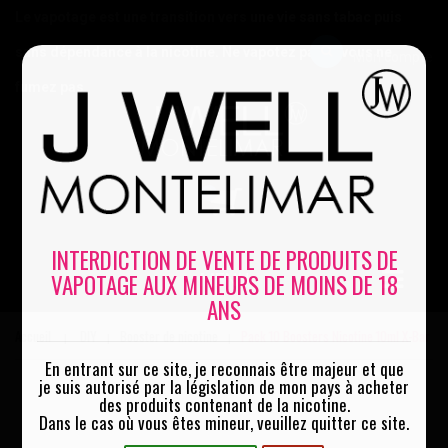
Le vapotage est une transition vers une vie sans tabac puis
sans dépendance à la nicotine. Ne vapotez pas si vous ne
Mon compte
fumez pas
0
INTERDICTION DE VENTE DE PRODUITS DE
VAPOTAGE AUX MINEURS DE MOINS DE 18
MENU
ANS
Accueil
DIY
Booster de nicotine
Pack 10 Boosters Nicotine 10ml X-Bar
|
|
|
En entrant sur ce site, je reconnais être majeur et que
je suis autorisé par la législation de mon pays à acheter
des produits contenant de la nicotine.
Dans le cas où vous êtes mineur, veuillez quitter ce site.