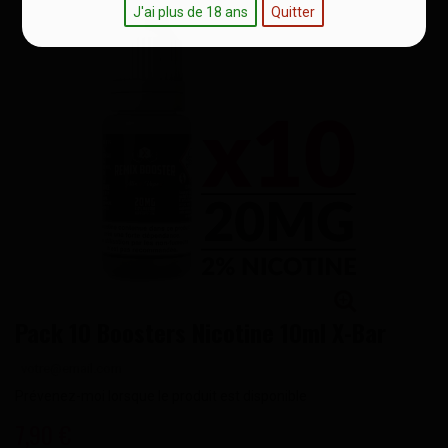
J'ai plus de 18 ans
Quitter
Pack 10 Boosters Nicotine 10ml X-Bar
Prévenez-moi lorsque le produit est disponible
7,90 €