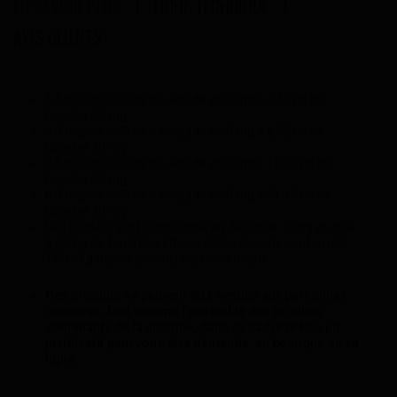
EN SAVOIR PLUS
FICHE TECHNIQUE
AVIS CLIENTS
1,5 mg/ml = 50 ml d'e-liquide en 0 mg + 2,63 ml de
booster 20 mg
3,0 mg/ml = 50 ml d'e-liquide en 0 mg + 8,82 ml de
booster 20 mg
4,5 mg/ml = 50 ml d'e-liquide en 0 mg + 12,50 ml de
booster 20 mg
6,0 mg/ml = 50 ml d'e-liquide en 0 mg + 21,43 ml de
booster 20 mg
Nos booster sont conditionné en flacon de 10 ml et dosé
à 20mg. Ils font l’objet d’une déclaration de conformité
TPD et garantis qualité pharmaceutique.
Ces produits ne peuvent être vendus aux personnes
mineures, tout comme l'ensemble des produits
contenants de la nicotine, dans ce cadre précis un
justificatif peut vous être demandé, en boutique ou en
ligne.