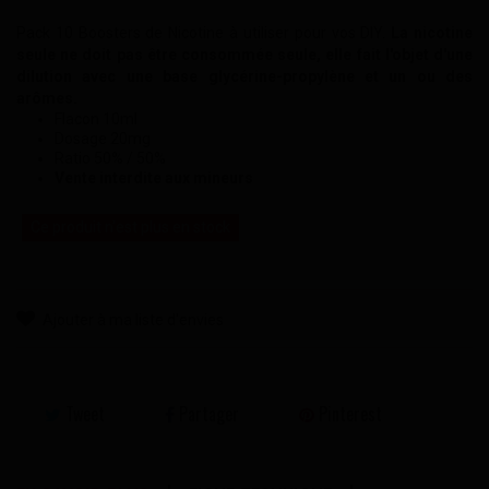
Pack 10 Boosters de Nicotine à utiliser pour vos DIY.
La nicotine
seule ne doit pas être consommée seule, elle fait l'objet d'une
dilution avec une base glycérine-propylène et un ou des
arômes.
Flacon 10ml
Dosage 20mg
Ratio 50% / 50%
Vente interdite aux mineurs
Ce produit n'est plus en stock
Ajouter à ma liste d'envies
Tweet
Partager
Pinterest