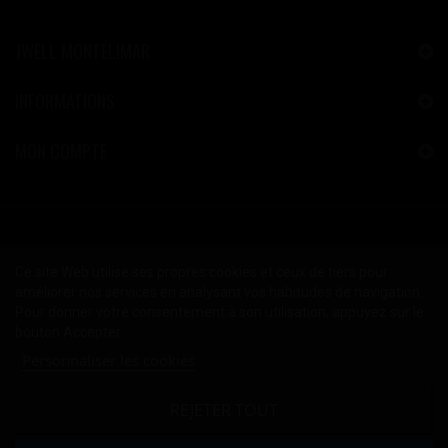
JWELL MONTÉLIMAR
INFORMATIONS
MON COMPTE
Ce site Web utilise ses propres cookies et ceux de tiers pour
améliorer nos services en analysant vos habitudes de navigation.
Pour donner votre consentement à son utilisation, appuyez sur le
bouton Accepter.
Personnaliser les cookies
REJETER TOUT
2024 © Copyright JWELL™ Montélimar