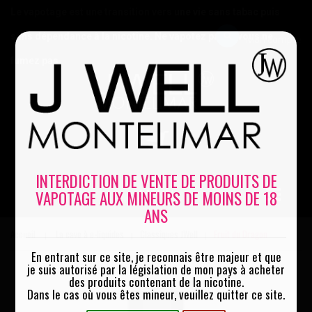
Le vapotage est une transition vers une vie sans tabac puis
sans dépendance à la nicotine. Ne vapotez pas si vous ne
Mon compte
fumez pas
0
INTERDICTION DE VENTE DE PRODUITS DE
VAPOTAGE AUX MINEURS DE MOINS DE 18
MENU
ANS
Accueil
La cave à e-liquides
Classiques JWell
Fruit du Dragon
|
|
|
En entrant sur ce site, je reconnais être majeur et que
je suis autorisé par la législation de mon pays à acheter
des produits contenant de la nicotine.
Dans le cas où vous êtes mineur, veuillez quitter ce site.