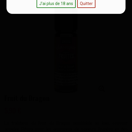
J'ai plus de 18 ans
Quitter
Fruit du Dragon
5,90 €
La fraîcheur du Fruit du Dragon semblable au kiwi, souvent
appelée Pitaya pour les amoureux de saveurs fruitées et des