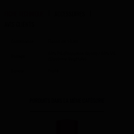
FICHE TECHNIQUE
ACCESSOIRES
AVIS CLIENTS
Contenance
Flacon de 10 ml
50% PG (Propylène Glycol) / 50% VG
Dosage
(Glycérine Végétale)
Saveur
Fruité
PORDUITS DANS LA MÊME CATÉGORIE