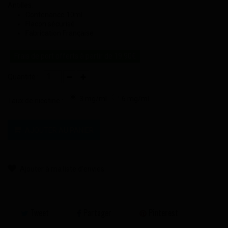
Antilles.
Contenance 10ml
Flacon sécurisé
Fabrication Française
Frais de port offerts à partir de 19,90€
Quantité :
3 mg/ml
6 mg/ml
Taux de nicotine :
AJOUTER AU PANIER
Ajouter à ma liste d'envies
Tweet
Partager
Pinterest