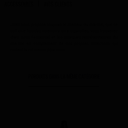
ACCESSOIRES
AVIS CLIENTS
JWell vous propose toujours le meilleur du marché, que ce
soit en e-liquides ou encore en e-cigarettes, vous trouverez
chez nous l'essentiel et les marques représentatives du
marché en complément de nos propres collections qui
restent la référence pour nous.
PORDUITS DANS LA MÊME CATÉGORIE