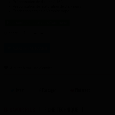
Préconisation de dilution à 15%
Préconisation de maturation de 3 à 7 jours
Fabrication originale Vampire Vape
Nous contacter pour vos délais merci.
Quantité :
AJOUTER AU PANIER
Ajouter à ma liste d'envies
Tweet
Partager
Pinterest
EN SAVOIR PLUS
FICHE TECHNIQUE