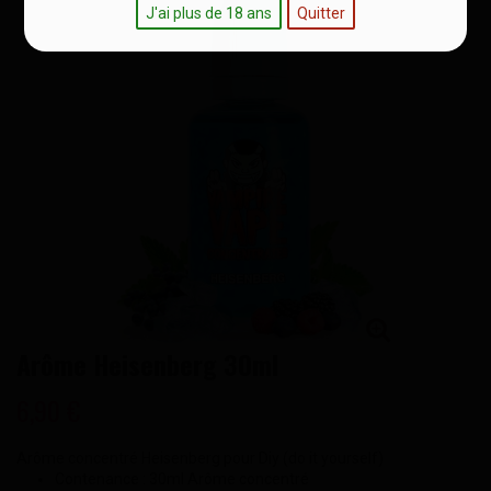
J'ai plus de 18 ans
Quitter
Arôme Heisenberg 30ml
6,90 €
Arôme concentré Heisenberg pour Diy (do it yourself)
Contenance : 30ml Arôme concentré