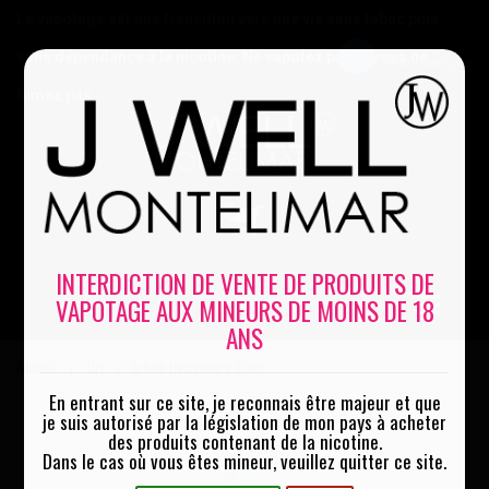
Le vapotage est une transition vers une vie sans tabac puis
sans dépendance à la nicotine. Ne vapotez pas si vous ne
Mon compte
fumez pas
0
INTERDICTION DE VENTE DE PRODUITS DE
VAPOTAGE AUX MINEURS DE MOINS DE 18
MENU
ANS
Accueil
DIY
Arôme Heisenberg 30ml
|
|
En entrant sur ce site, je reconnais être majeur et que
je suis autorisé par la législation de mon pays à acheter
des produits contenant de la nicotine.
Dans le cas où vous êtes mineur, veuillez quitter ce site.