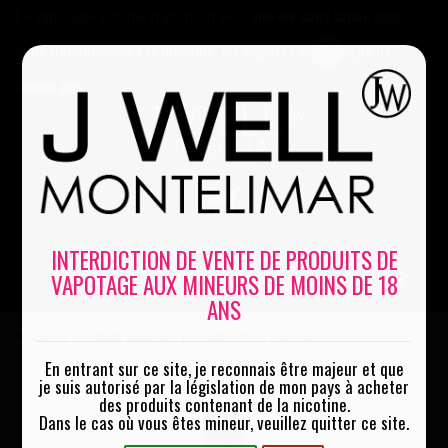
Le vapotage est une transition vers une vie sans tabac puis
sans dépendance à la nicotine. Ne vapotez pas si vous ne
Mon compte
fumez pas
0
INTERDICTION DE VENTE DE PRODUITS DE
VAPOTAGE AUX MINEURS DE MOINS DE 18
MENU
ANS
Accueil
E-liquide Remix Jet
Granité Citron Remix Jet
|
|
En entrant sur ce site, je reconnais être majeur et que
je suis autorisé par la législation de mon pays à acheter
des produits contenant de la nicotine.
Dans le cas où vous êtes mineur, veuillez quitter ce site.