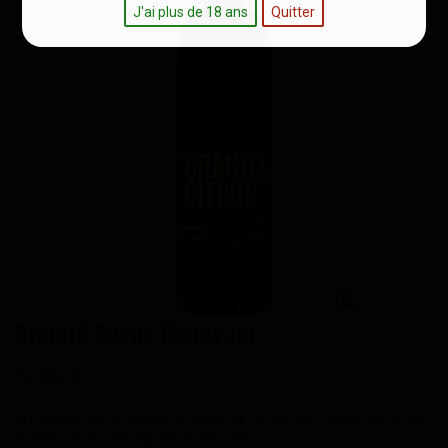
J'ai plus de 18 ans
Quitter
Granité Citron Remix Jet
12,90 €
Un granité citron italien, le zeste de citron vert façon Remix Jet.
Granité citron un e-liquide 5% de frais.