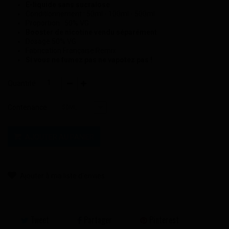
E-liquide sans sucralose
Conditionnement : 50ml - 100ml - 500ml
Proportion : 50% VG
Booster de nicotine vendu séparément
Dosage 50% VG
Fabrication Française Remix
Si vous ne fumez pas ne vapotez pas !
Quantité :
Contenance :
50ML
AJOUTER AU PANIER
Ajouter à ma liste d'envies
Tweet
Partager
Pinterest