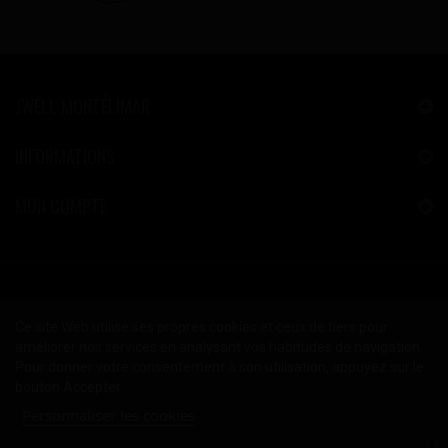
JWELL MONTÉLIMAR
INFORMATIONS
MON COMPTE
Ce site Web utilise ses propres cookies et ceux de tiers pour
améliorer nos services en analysant vos habitudes de navigation.
Pour donner votre consentement à son utilisation, appuyez sur le
bouton Accepter.
Personnaliser les cookies