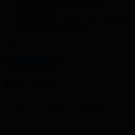
Sélection d'arômes Premium sans nicotine
Contenance 50ml
Ratio 40% PG 60% VG
Fabrication Française 1 Booster pour 3mg / 2 Boosters pour
6mg
Si vous ne fumez pas ne vapotez pas !
Quantité :
AJOUTER AU PANIER
Ajouter à ma liste d'envies
Tweet
Partager
Pinterest
EN SAVOIR PLUS
FICHE TECHNIQUE