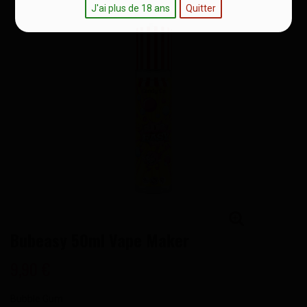
J'ai plus de 18 ans
Quitter
Bubeasy 50ml Vape Maker
9,90 €
Bubble Gum