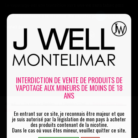
Le vapotage est une transition vers une vie sans tabac puis
sans dépendance à la nicotine. Ne vapotez pas si vous ne
Mon compte
fumez pas
0
INTERDICTION DE VENTE DE PRODUITS DE
VAPOTAGE AUX MINEURS DE MOINS DE 18
MENU
ANS
Accueil
La cave à e-liquides
E-liquides 50ml
Bubeasy 50ml Vape
|
|
|
Maker
En entrant sur ce site, je reconnais être majeur et que
je suis autorisé par la législation de mon pays à acheter
des produits contenant de la nicotine.
Dans le cas où vous êtes mineur, veuillez quitter ce site.