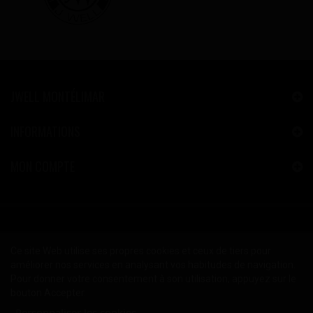
JWELL MONTÉLIMAR
INFORMATIONS
MON COMPTE
Ce site Web utilise ses propres cookies et ceux de tiers pour
améliorer nos services en analysant vos habitudes de navigation.
Pour donner votre consentement à son utilisation, appuyez sur le
bouton Accepter.
Personnaliser les cookies