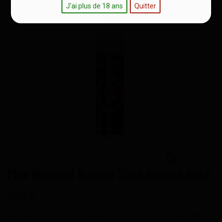
J'ai plus de 18 ans
Quitter
Pink Diamond Medusa 50ml Medusa Juice
9,90 €
Association de sirop de grenadine et de pomme verte acidulée