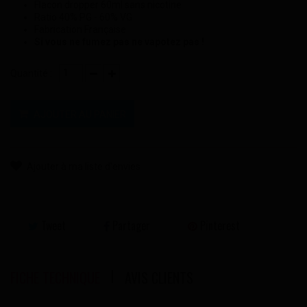
Flacon dropper 60ml sans nicotine
Ratio 40% PG - 60% VG
Fabrication Française
Si vous ne fumez pas ne vapotez pas !
Quantité :
AJOUTER AU PANIER
Ajouter à ma liste d'envies
Tweet
Partager
Pinterest
FICHE TECHNIQUE
AVIS CLIENTS