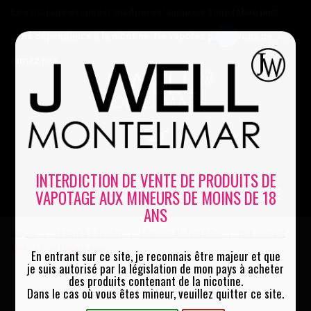
Le vapotage est une transition vers une vie sans tabac puis
sans dépendance à la nicotine. Ne vapotez pas si vous ne
Mon compte
fumez pas
0
INTERDICTION DE VENTE DE PRODUITS DE
VAPOTAGE AUX MINEURS DE MOINS DE 18
MENU
ANS
Accueil
La cave à e-liquides
E-liquides Medusa 50ml
Pink Diamond
|
|
|
Medusa 50ml Medusa Juice
En entrant sur ce site, je reconnais être majeur et que
je suis autorisé par la législation de mon pays à acheter
des produits contenant de la nicotine.
Dans le cas où vous êtes mineur, veuillez quitter ce site.