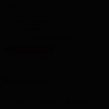
Basée sur (
1
) évaluation(s)
E-liquide Menthe Poivrée
Taux de Nicotine : 0mg, 6mg, 11mg
Fabrication Française
Certification Afnor
Ratio 50%
Si vous ne fumez pas ne vapotez pas !
Ce produit n'est plus en stock
0 mg/ml
6 mg/ml
Taux de nicotine :
Ajouter à ma liste d'envies
Tweet
Partager
Pinterest