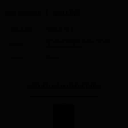
FICHE TECHNIQUE
AVIS CLIENTS
Contenance
Flacon de 10 ml
50% PG (Propylène Glycol) / 50% VG
Dosage
(Glycérine Végétale)
Saveur
Menthe
PORDUITS DANS LA MÊME CATÉGORIE