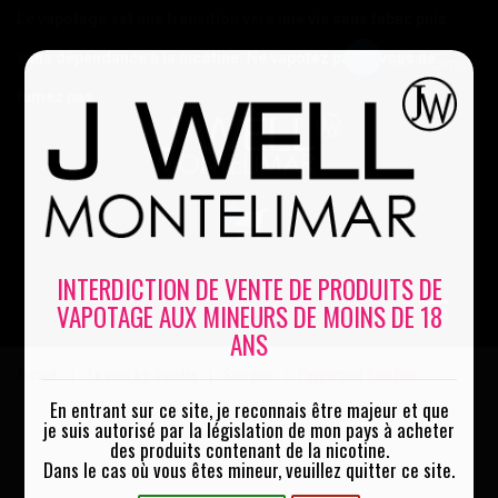
Le vapotage est une transition vers une vie sans tabac puis
sans dépendance à la nicotine. Ne vapotez pas si vous ne
Mon compte
fumez pas
0
INTERDICTION DE VENTE DE PRODUITS DE
VAPOTAGE AUX MINEURS DE MOINS DE 18
MENU
ANS
Accueil
La cave à e-liquides
Supreme
Peppermint Suprême
|
|
|
En entrant sur ce site, je reconnais être majeur et que
je suis autorisé par la législation de mon pays à acheter
des produits contenant de la nicotine.
Dans le cas où vous êtes mineur, veuillez quitter ce site.