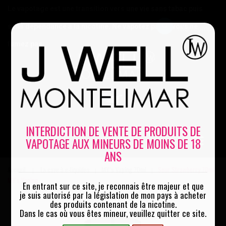
Le vapotage est une transition vers une vie sans tabac puis
sans dépendance à la nicotine. Ne vapotez pas si vous ne
Mon compte
fumez pas
0
INTERDICTION DE VENTE DE PRODUITS DE
VAPOTAGE AUX MINEURS DE MOINS DE 18
MENU
ANS
Accueil
La cave à e-liquides
MY’s Vaping 70ml
Sour Strawberry 70ml
|
|
|
MY's Vaping
En entrant sur ce site, je reconnais être majeur et que
je suis autorisé par la législation de mon pays à acheter
des produits contenant de la nicotine.
Dans le cas où vous êtes mineur, veuillez quitter ce site.