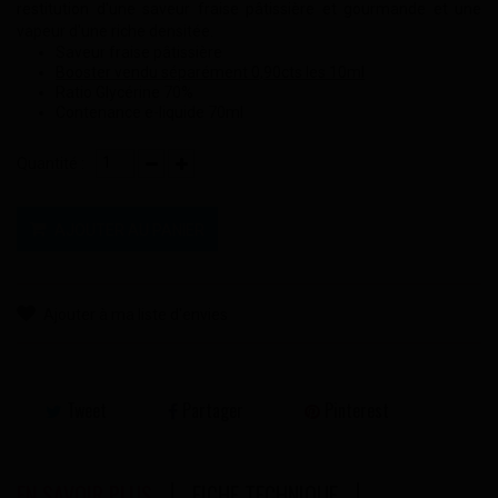
restitution d'une saveur fraise pâtissière et gourmande et une
vapeur d'une riche densitée.
Saveur fraise pâtissière
Booster vendu séparément 0,90cts les 10ml
Ratio Glycérine 70%
Contenance e-liquide 70ml
Quantité :
AJOUTER AU PANIER
Ajouter à ma liste d'envies
Tweet
Partager
Pinterest
EN SAVOIR PLUS
FICHE TECHNIQUE