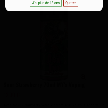
J'ai plus de 18 ans
Quitter
Sour Strawberry 70ml MY's Vaping
12,90 €
Avec
Sour Strawberry
votre clearomiseur va vous apporter la