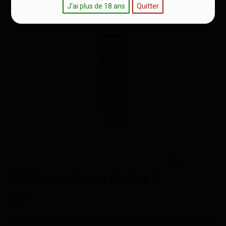
J'ai plus de 18 ans
Quitter
Résistances Cosmo Vaptio x 5
7,50 €
Remplacez vos résistances
Vaptio
d'origine sur votre
cigarette