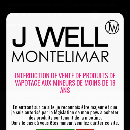
Le vapotage est une transition vers une vie sans tabac puis
sans dépendance à la nicotine. Ne vapotez pas si vous ne
Mon compte
fumez pas
0
INTERDICTION DE VENTE DE PRODUITS DE
VAPOTAGE AUX MINEURS DE MOINS DE 18
MENU
ANS
Accueil
Accessoires
Résistances Multimarques
Résistances Cosmo
|
|
|
Vaptio x 5
En entrant sur ce site, je reconnais être majeur et que
je suis autorisé par la législation de mon pays à acheter
des produits contenant de la nicotine.
Dans le cas où vous êtes mineur, veuillez quitter ce site.