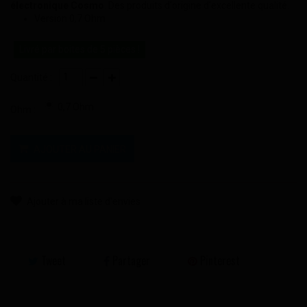
électronique Cosmo
. Des produits d'origine d'excellente qualité.
Version 0,7 Ohm
Livré par boites de 5 pièces !
Quantité :
0,7 Ohm
Ohm :
AJOUTER AU PANIER
Ajouter à ma liste d'envies
Tweet
Partager
Pinterest