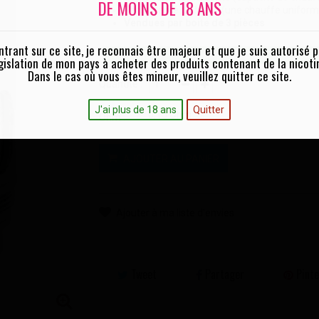
DE MOINS DE 18 ANS
Particularité du Mesh (une chauffe uniform
Vendues par boite de 3 pièces
ntrant sur ce site, je reconnais être majeur et que je suis autorisé p
Prix Unitaire - Franco de port à partir de 29,90€
gislation de mon pays à acheter des produits contenant de la nicoti
Dans le cas où vous êtes mineur, veuillez quitter ce site.
Quantité :
J'ai plus de 18 ans
Quitter
0,15 Ohm
Ohm :
AJOUTER AU PANIER
Ajouter à ma liste d'envies
Tweet
Partager
Pinte