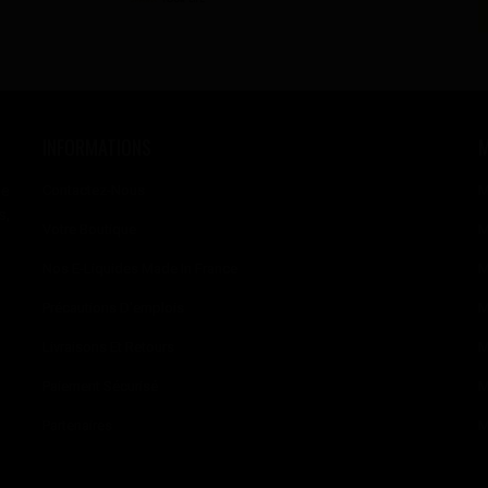
INFORMATIONS
se
Contactez-Nous
M
s,
Votre Boutique
M
Nos E-Liquides Made In France
M
Précautions D'emplois
M
Livraisons Et Retours
M
Paiement Sécurisé
M
Partenaires
M