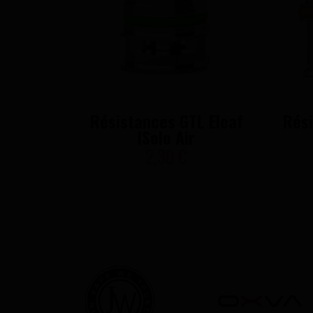
Résistances GTL Eleaf
Rési
ISolo Air
2,30 €