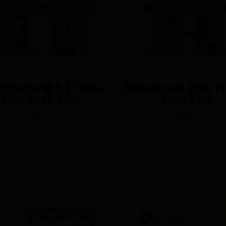
stances M 0,2 Triple
Résistances Zeus T
Coils Geek Vape
Geek Vape
2,60 €
11,00 €