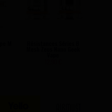
ype M
Résistances Séries B
Résist
Mesh Zeus Nano Geek
Vape
12,90 €