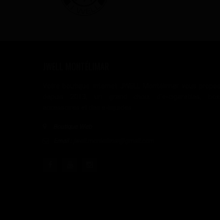
JWELL MONTÉLIMAR
Votre boutique internet JWELL Montélimar vous propo
depuis 2013, un grand choix d'e-cigarettes, box
accessoires et des e-liquides.
Boutique Web
Email :
jwell.montelimar@gmail.com