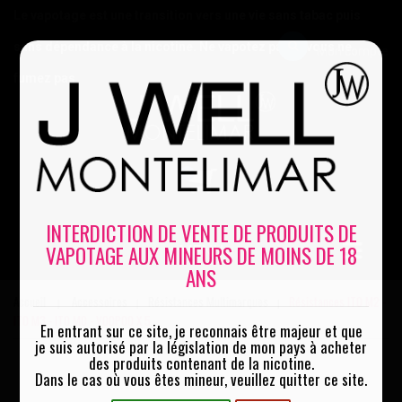
Le vapotage est une transition vers une vie sans tabac puis
sans dépendance à la nicotine. Ne vapotez pas si vous ne
Mon compte
fumez pas
0
INTERDICTION DE VENTE DE PRODUITS DE
VAPOTAGE AUX MINEURS DE MOINS DE 18
MENU
ANS
Accueil
Accessoires
Résistances Multimarques
Résistances ITO M2 -
|
|
|
ITO M3 - ITO M0 - VOOPOO X 5
En entrant sur ce site, je reconnais être majeur et que
je suis autorisé par la législation de mon pays à acheter
des produits contenant de la nicotine.
Dans le cas où vous êtes mineur, veuillez quitter ce site.