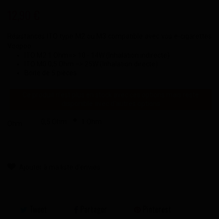
12,90 €
Résistances ITO type M2 ou M3 compatible avec vos e-cigarettes
Voopoo.
ITO M2 1 Ohm=> 10 - 14W (Inhalation indirecte)
ITO M0 0,5 Ohm => 25W (Inhalation directe)
Boite de 5 pièces
Ce produit n'est plus en stock avec ces options mais reste
disponible avec d'autres options
0,5 Ohm
1 Ohm
Ohm :
Ajouter à ma liste d'envies
Tweet
Partager
Pinterest