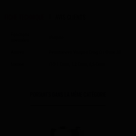
FICHE TECHNIQUE
AVIS CLIENTS
Fonctions
Voopoo
spéciales
Autres
Résistances Voopoo Drag Q / Doric 20
Mèche
ITO 1 Ohm, 1,2 Ohm, 0,5 Ohm
PORDUITS DANS LA MÊME CATÉGORIE