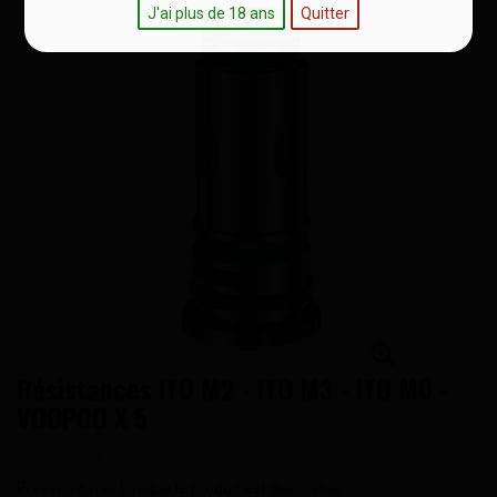
J'ai plus de 18 ans
Quitter
Résistances ITO M2 - ITO M3 - ITO M0 -
VOOPOO X 5
Prévenez-moi lorsque le produit est disponible