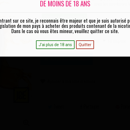
DE MOINS DE 18 ANS
Compatible également avec les systèmes 
Derniers exemplaires !
ntrant sur ce site, je reconnais être majeur et que je suis autorisé p
gislation de mon pays à acheter des produits contenant de la nicoti
Quantité :
Dans le cas où vous êtes mineur, veuillez quitter ce site.
20 mg/ml
10 mg/ml
Taux de nicotine :
J'ai plus de 18 ans
Quitter
AJOUTER AU PANIER
Ajouter à ma liste d'envies
Tweet
Partager
Pinte