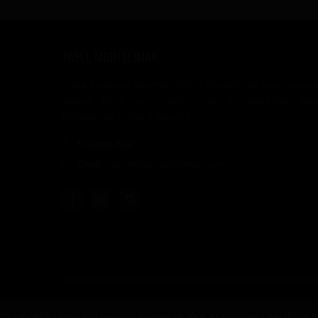
JWELL MONTÉLIMAR
Votre boutique internet JWELL Montélimar vous propo
depuis 2013, un grand choix d'e-cigarettes, box
accessoires et des e-liquides.
Boutique Web
Email :
jwell.montelimar@gmail.com