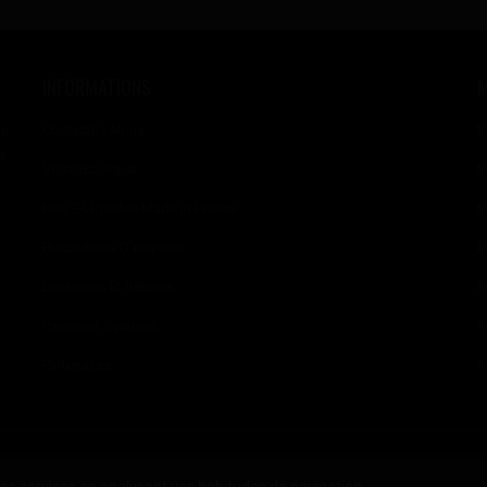
INFORMATIONS
se
Contactez-Nous
M
s,
Votre Boutique
M
Nos E-Liquides Made In France
M
Précautions D'emplois
M
Livraisons Et Retours
M
Paiement Sécurisé
M
Partenaires
M