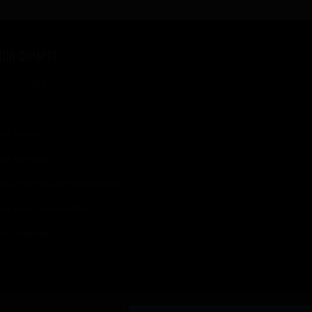
MON COMPTE
on Compte
es Commandes
es Avoirs
es Adresses
es Informations Personnelles
es Bons De Réduction
e Connecter
2024 © Copyright JWELL™ Montélimar