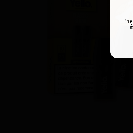
En e
lé