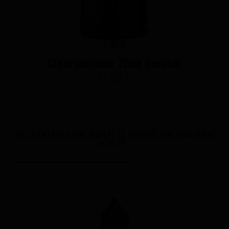
Clearomiseur Zlide Innokin
12,50 €
LES CLIENTS QUI ONT ACHETÉ CE PRODUIT ONT ÉGALEMENT
ACHETÉ...