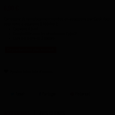
6,90 €
Cartouche de remplacement vendue en accessoire par Geek Vape
pour votre e-cigarette B100 Pro 2.
Capacité 4,5 ml
Compatible avec les résistances Type P
Livré par boîte de 2 pièces
Ce produit n'est plus en stock
Ajouter à ma liste d'envies
Tweet
Partager
Pinterest
ACCESSOIRES
AVIS CLIENTS