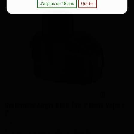
J'ai plus de 18 ans
Quitter
Cartouche Aegis B100 Pro 2 Geek Vape x
2
Prévenez-moi lorsque le produit est disponible