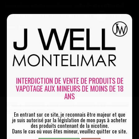
Le vapotage est une transition vers une vie sans tabac puis
sans dépendance à la nicotine. Ne vapotez pas si vous ne
Mon compte
fumez pas
0
INTERDICTION DE VENTE DE PRODUITS DE
VAPOTAGE AUX MINEURS DE MOINS DE 18
MENU
ANS
Accueil
Accessoires
Clearomiseurs - Atomiseurs - Pods
Cartouche
|
|
|
Aegis B100 Pro 2 Geek Vape x 2
En entrant sur ce site, je reconnais être majeur et que
je suis autorisé par la législation de mon pays à acheter
des produits contenant de la nicotine.
Dans le cas où vous êtes mineur, veuillez quitter ce site.