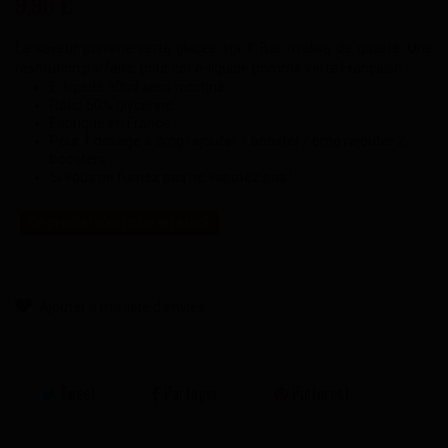
9,90 €
La saveur pomme verte glacée via X Bar rivalise de qualité. Une
restitution parfaite, pour cet e-liquide pomme verte Française.
E-liquide 50ml sans nicotine
Ratio 50% glycérine
Fabriqué en France
Pour 1 dosage à 3mg rajouter 1 booster / 6mg rajouter 2
boosters
Si vous ne fumez pas ne vapotez pas !
Ce produit n'est plus en stock
Ajouter à ma liste d'envies
Tweet
Partager
Pinterest