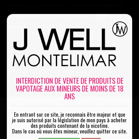
Le vapotage est une transition vers une vie sans tabac puis
sans dépendance à la nicotine. Ne vapotez pas si vous ne
Mon compte
fumez pas
0
INTERDICTION DE VENTE DE PRODUITS DE
VAPOTAGE AUX MINEURS DE MOINS DE 18
MENU
ANS
Accueil
La cave à e-liquides
E- Liquides XBar 50ml
Pomme Verte 50ml
|
|
|
X Bar
En entrant sur ce site, je reconnais être majeur et que
je suis autorisé par la législation de mon pays à acheter
des produits contenant de la nicotine.
Dans le cas où vous êtes mineur, veuillez quitter ce site.