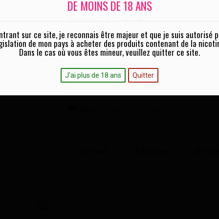
DE MOINS DE 18 ANS
Quantité :
ntrant sur ce site, je reconnais être majeur et que je suis autorisé p
gislation de mon pays à acheter des produits contenant de la nicoti
1 Ohm
0,6 Ohm
0,4 Ohm
Ohm :
Dans le cas où vous êtes mineur, veuillez quitter ce site.
AJOUTER AU PANIER
J'ai plus de 18 ans
Quitter
Ajouter à ma liste d'envies
Tweet
Partager
Pinte