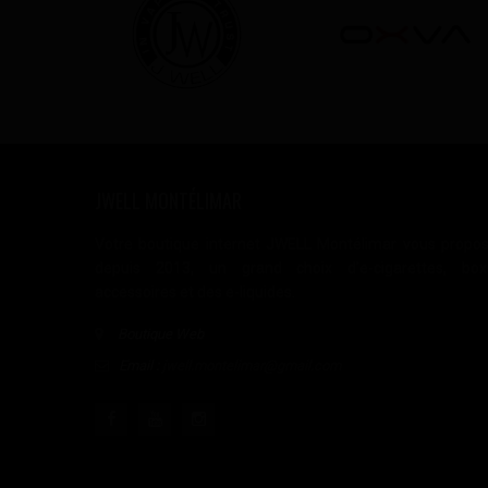
JWELL MONTÉLIMAR
Votre boutique internet JWELL Montélimar vous propo
depuis 2013, un grand choix d'e-cigarettes, box
accessoires et des e-liquides.
Boutique Web
Email :
jwell.montelimar@gmail.com