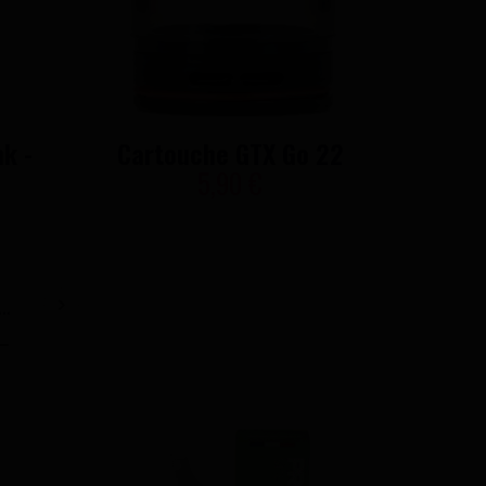
k -
Cartouche GTX Go 22
Carto
5,90 €
..