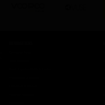
INFORMATIONS
se
Contactez-Nous
M
s,
Votre Boutique
M
Nos E-Liquides Made In France
M
Précautions D'emplois
M
Livraisons Et Retours
M
Paiement Sécurisé
M
Partenaires
M