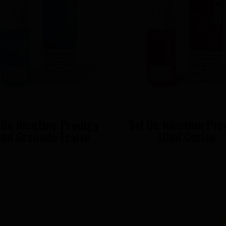
 De Nicotine Prodigy
Sel De Nicotine Pro
0ml Grenade Fraise
10ml Cerise