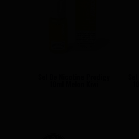
Sel De Nicotine Prodigy
Sel
10ml Melon Kiwi
1