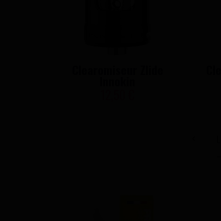
Clearomiseur Zlide
Cl
Innokin
12,50 €
L