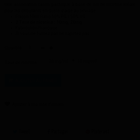
Une association cassis pastèque à base de sel de nicotine idéale
pour les débutants en quête d'aide au sevrage
Flacon 10ml Ratio 50% PG / 50% VG
2 Taux de nicotine : 10mg, 20mg
Fabrication Française
Si vous ne fumez pas ne vapotez pas
Quantité :
20 mg/ml
10 mg/ml
Taux de nicotine :
AJOUTER AU PANIER
Ajouter à ma liste d'envies
Tweet
Partager
Pinterest