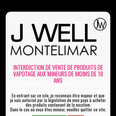
Le vapotage est une transition vers une vie sans tabac puis
sans dépendance à la nicotine. Ne vapotez pas si vous ne
Mon compte
fumez pas
0
INTERDICTION DE VENTE DE PRODUITS DE
VAPOTAGE AUX MINEURS DE MOINS DE 18
MENU
ANS
Accueil
La cave à e-liquides
Sel de Nicotine
Sel de Nicotine Prodigy
|
|
|
10ml Cassis Pastèque
En entrant sur ce site, je reconnais être majeur et que
je suis autorisé par la législation de mon pays à acheter
des produits contenant de la nicotine.
Dans le cas où vous êtes mineur, veuillez quitter ce site.