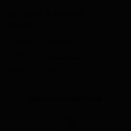
FICHE TECHNIQUE
ACCESSOIRES
AVIS CLIENTS
Contenance
Flacon de 10 ml
50% PG (Propylène Glycol) / 50% VG
Dosage
(Glycérine Végétale)
Saveur
Fruité
PORDUITS DANS LA MÊME CATÉGORIE