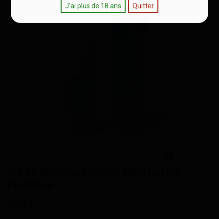
J'ai plus de 18 ans
Quitter
Sel de Nicotine Prodigy 10ml Cassis
Pastèque
5,90 €