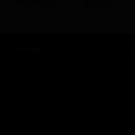
INFORMATIONS
se
Contactez-Nous
M
s,
Votre Boutique
M
Nos E-Liquides Made In France
M
Précautions D'emplois
M
Livraisons Et Retours
M
Paiement Sécurisé
M
Partenaires
M