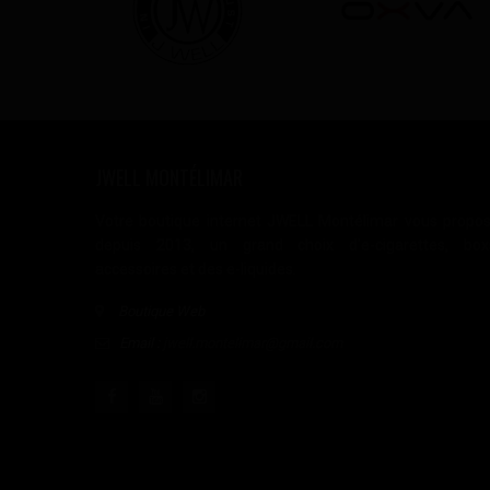
JWELL MONTÉLIMAR
Votre boutique internet JWELL Montélimar vous propo
depuis 2013, un grand choix d'e-cigarettes, box
accessoires et des e-liquides.
Boutique Web
Email :
jwell.montelimar@gmail.com