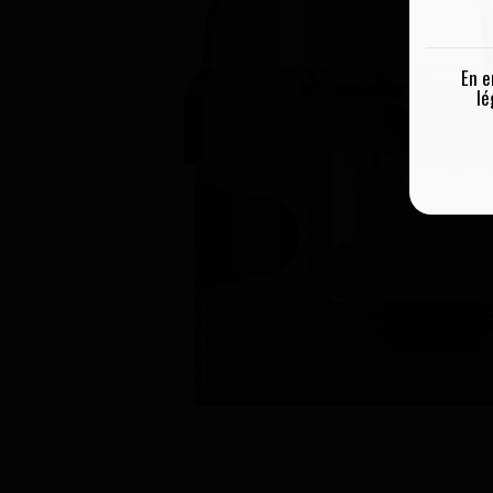
En e
lé