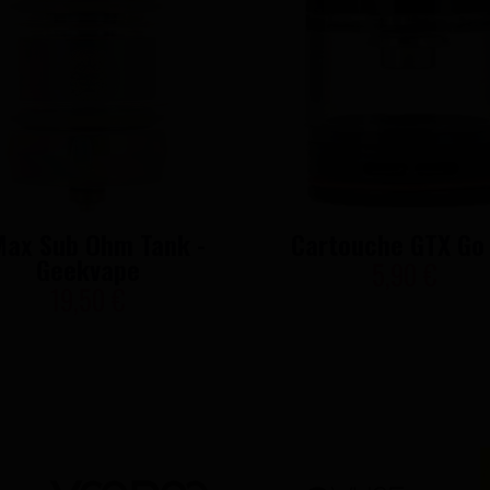
Max Sub Ohm Tank -
Cartouche GTX Go
Geekvape
5,90 €
19,50 €