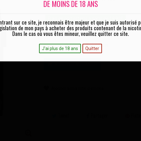
DE MOINS DE 18 ANS
Boite de 3 pièces
Frais de port offerts à partir de 19,90€
ntrant sur ce site, je reconnais être majeur et que je suis autorisé p
gislation de mon pays à acheter des produits contenant de la nicoti
Quantité :
Dans le cas où vous êtes mineur, veuillez quitter ce site.
0,7 Ohm
1,4 Ohm
Ohm :
J'ai plus de 18 ans
Quitter
AJOUTER AU PANIER
Ajouter à ma liste d'envies
Tweet
Partager
Pinte