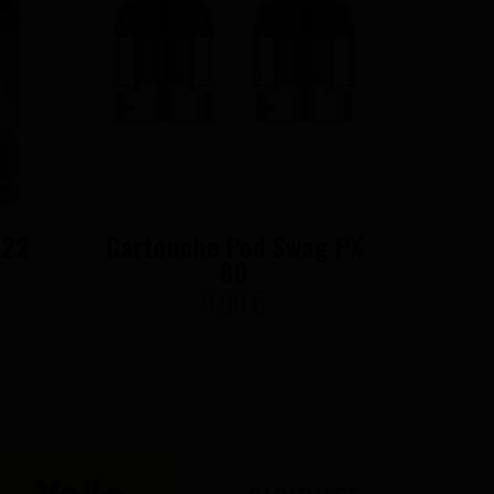
 22
Cartouche Pod Swag PX
Pod Ta
80
9,90 €