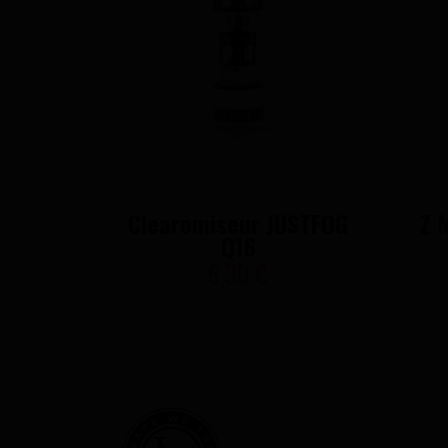
Clearomiseur JUSTFOG
Z 
Q16
6,30 €