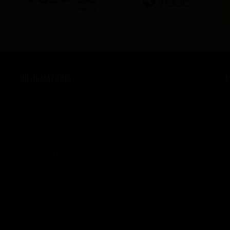
INFORMATIONS
se
Contactez-Nous
M
s,
Votre Boutique
M
Nos E-Liquides Made In France
M
Précautions D'emplois
M
Livraisons Et Retours
M
Paiement Sécurisé
M
Partenaires
M