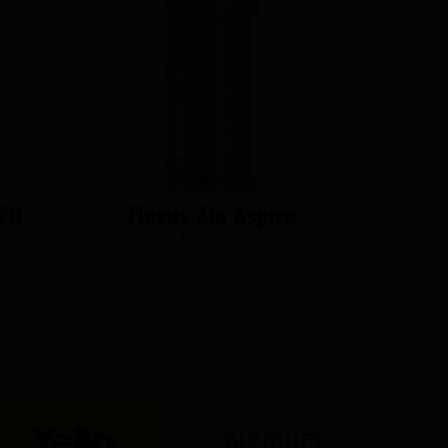
20
Flexus Aio Aspire
Luxe 
19,90 €