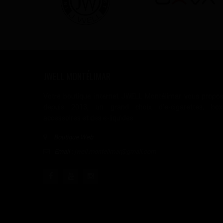
JWELL MONTÉLIMAR
Votre boutique internet JWELL Montélimar vous propo
depuis 2013, un grand choix d'e-cigarettes, box
accessoires et des e-liquides.
Boutique Web
Email :
jwell.montelimar@gmail.com