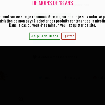
neuve vendue au détail.
DE MOINS DE 18 ANS
Si vous ne fumez pas ne vapotez pas
ntrant sur ce site, je reconnais être majeur et que je suis autorisé p
Dosage Nicotine 10mg
gislation de mon pays à acheter des produits contenant de la nicoti
Dans le cas où vous êtes mineur, veuillez quitter ce site.
Quantité :
J'ai plus de 18 ans
Quitter
AJOUTER AU PANIER
Ajouter à ma liste d'envies
Tweet
Partager
Pinte