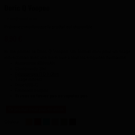
Doric Q Voopoo
Prévenez-moi lorsque le produit est disponible
8,90 €
In the pocket la Doric Q Voopoo. Un format mini pour un tirage
indirect mais avec une ouverture à tous les e-liquides du marché.
Autonomie 800 mAh
Contenance 2ml
Résistances ITO 1 Ohm
Tirage indirect
Prise USB-C
Fabricant Voopoo
Si vous ne fumez pas ne vapotez pas
Ce produit n'est plus en stock
Couleur :