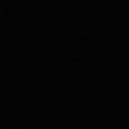
Ajouter à ma liste d'envies
Tweet
Partager
Pinterest
EN SAVOIR PLUS
FICHE TECHNIQUE
ACCESSOIRES
AVIS CLIENTS
Votre e-cigarette Doric Q c'est tendance urbaine et
branchée si vous débutez. Compatible avec du sel de
nicotine ou avec votre flacon de CBD. Elle à vraiment tout
pour plaire cette mini cigarette électronique produite par
Voopoo. Elle vous ouvre les portes de tous les e-liquides du
marché aux différents dosage et en fonction de vos
besoins.