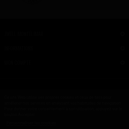
JWELL MONTÉLIMAR
INFORMATIONS
MON COMPTE
Ce site Web utilise ses propres cookies et ceux de tiers pour
améliorer nos services en analysant vos habitudes de navigation.
Pour donner votre consentement à son utilisation, appuyez sur le
bouton Accepter.
Personnaliser les cookies