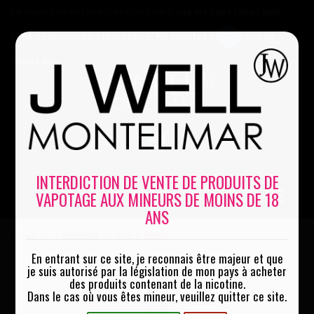
Le vapotage est une transition vers une vie sans tabac puis
sans dépendance à la nicotine. Ne vapotez pas si vous ne
Mon compte
fumez pas
0
INTERDICTION DE VENTE DE PRODUITS DE
VAPOTAGE AUX MINEURS DE MOINS DE 18
MENU
ANS
Accueil
E-cigarettes
Doric Q Voopoo
|
|
En entrant sur ce site, je reconnais être majeur et que
je suis autorisé par la législation de mon pays à acheter
des produits contenant de la nicotine.
Dans le cas où vous êtes mineur, veuillez quitter ce site.