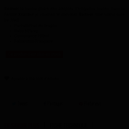
Bediver
la saveur phare des adeptes d'e-liquides fruités. Dans la
famille
Xcalibur
je voudrais le chevalier
Bediver
. Une valeur sûre
by JWell.
Parfum Fruit du Dragon
Ratio 60% vg
Contenance 100ml
Fabrication Française
Ce produit n'est plus en stock
Ajouter à ma liste d'envies
Tweet
Partager
Pinterest
EN SAVOIR PLUS
FICHE TECHNIQUE