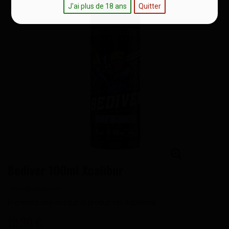
J'ai plus de 18 ans
Quitter
Bediver 100ml Xcalibur
Prévenez-moi lorsque le produit est disponible
19,90 €