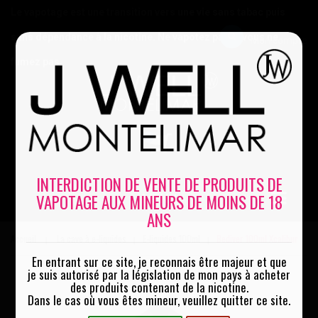
Le vapotage est une transition vers une vie sans tabac puis
sans dépendance à la nicotine. Ne vapotez pas si vous ne
Mon compte
fumez pas
0
INTERDICTION DE VENTE DE PRODUITS DE
VAPOTAGE AUX MINEURS DE MOINS DE 18
MENU
ANS
Accueil
La cave à e-liquides
E-liquides 100ml
Bediver 100ml Xcalibur
|
|
|
En entrant sur ce site, je reconnais être majeur et que
je suis autorisé par la législation de mon pays à acheter
des produits contenant de la nicotine.
Dans le cas où vous êtes mineur, veuillez quitter ce site.