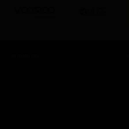
INFORMATIONS
se
Contactez-Nous
M
s,
Votre Boutique
M
Nos E-Liquides Made In France
M
Précautions D'emplois
M
Livraisons Et Retours
M
Paiement Sécurisé
M