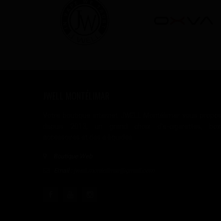
JWELL MONTÉLIMAR
Votre boutique internet JWELL Montélimar vous propo
depuis 2013, un grand choix d'e-cigarettes, box
accessoires et des e-liquides.
Boutique Web
Email :
jwell.montelimar@gmail.com