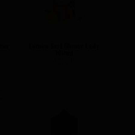
ner
Lemon Tart Dinner Lady
Baru
100ml
12,90 €
..