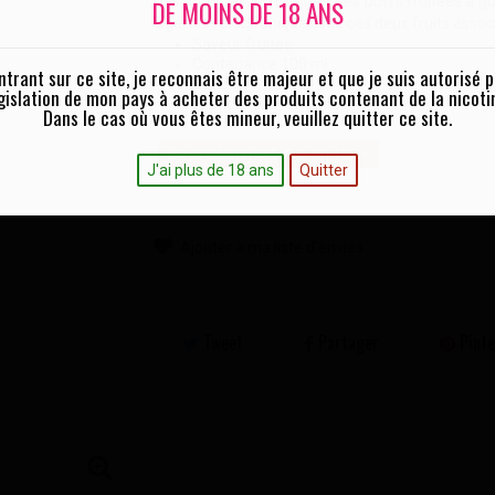
Des pommes, du raisin et des puffs fruitées à g
DE MOINS DE 18 ANS
cigarette éléctronique avec ces deux fruits associ
Saveur fruitée
Contenance 100 ml
ntrant sur ce site, je reconnais être majeur et que je suis autorisé p
Ratio 60% VG
gislation de mon pays à acheter des produits contenant de la nicoti
Fabrication Française
Dans le cas où vous êtes mineur, veuillez quitter ce site.
Ce produit n'est plus en stock
J'ai plus de 18 ans
Quitter
Ajouter à ma liste d'envies
Tweet
Partager
Pinte