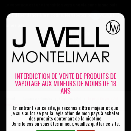
Le vapotage est une transition vers une vie sans tabac puis
sans dépendance à la nicotine. Ne vapotez pas si vous ne
Mon compte
fumez pas
0
INTERDICTION DE VENTE DE PRODUITS DE
VAPOTAGE AUX MINEURS DE MOINS DE 18
MENU
ANS
Accueil
La cave à e-liquides
E-liquides 50ml
Le petit Verger 50ml
|
|
|
Nectarine Fruit du Dragon
En entrant sur ce site, je reconnais être majeur et que
je suis autorisé par la législation de mon pays à acheter
des produits contenant de la nicotine.
Dans le cas où vous êtes mineur, veuillez quitter ce site.