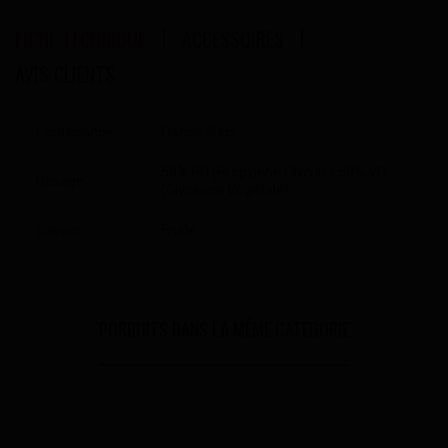
FICHE TECHNIQUE
ACCESSOIRES
AVIS CLIENTS
Contenance
Flacon 50ml
50% PG (Propylène Glycol) / 50% VG
Dosage
(Glycérine Végétale)
Saveur
Fruité
PORDUITS DANS LA MÊME CATÉGORIE