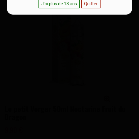
J'ai plus de 18 ans
Quitter
Le petit Verger 50ml Nectarine Fruit du
Dragon
9,90 €