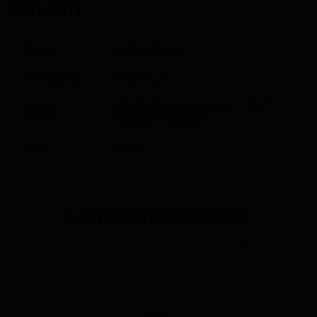
AVIS CLIENTS
Autres
Made in France
Contenance
Flacon 50ml
50% PG (Propylène Glycol) / 50% VG
Dosage
(Glycérine Végétale)
Saveur
Fruité
PORDUITS DANS LA MÊME CATÉGORIE