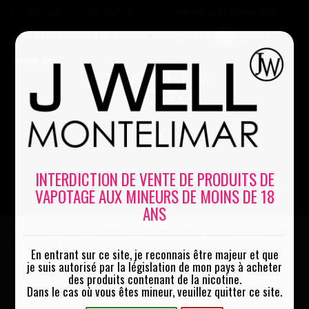
Le vapotage est une transition vers une vie sans tabac puis
sans dépendance à la nicotine. Ne vapotez pas si vous ne
Mon compte
fumez pas
0
INTERDICTION DE VENTE DE PRODUITS DE
VAPOTAGE AUX MINEURS DE MOINS DE 18
MENU
ANS
Accueil
La cave à e-liquides
E-liquides 50ml
Liquidéo Freeze Fruit du
|
|
|
Serpent 50ml
En entrant sur ce site, je reconnais être majeur et que
je suis autorisé par la législation de mon pays à acheter
des produits contenant de la nicotine.
Dans le cas où vous êtes mineur, veuillez quitter ce site.