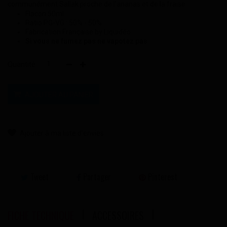
communément Sallak proche de l'ananas et de la fraise.
Flacon 50ml
Ratio PG-VG : 50% - 50%
Fabrication Française by Liquidéo
Si vous ne fumez pas ne vapotez pas
Quantité :
AJOUTER AU PANIER
Ajouter à ma liste d'envies
Tweet
Partager
Pinterest
FICHE TECHNIQUE
ACCESSOIRES