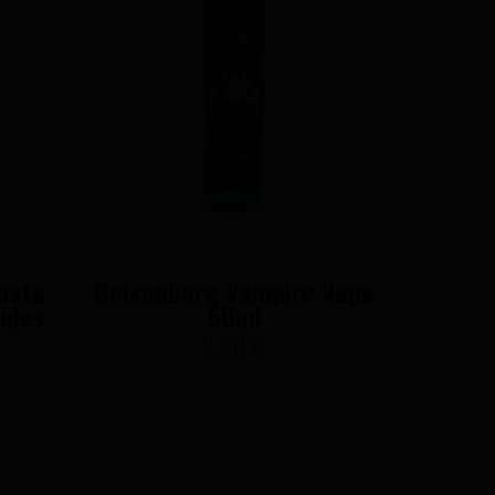
mate
Heisenberg Vampire Vape
Pinkm
ides
50ml
V
9,90 €