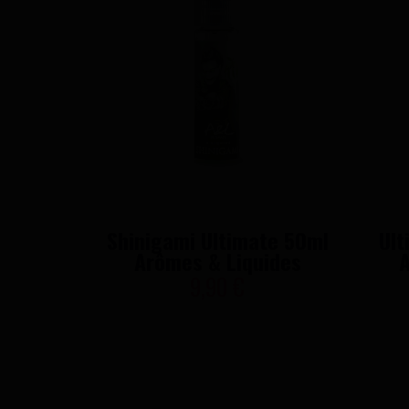
Shinigami Ultimate 50ml
Ult
Arômes & Liquides
A
9,90 €