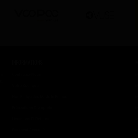
INFORMATIONS
se
Contactez-Nous
M
s,
Votre Boutique
M
Nos E-Liquides Made In France
M
Précautions D'emplois
M
Livraisons Et Retours
M
Paiement Sécurisé
M