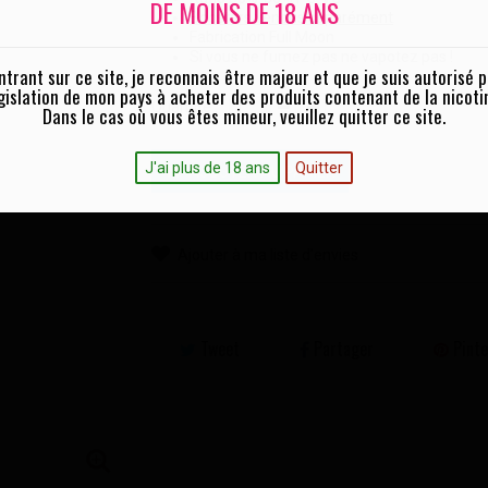
DE MOINS DE 18 ANS
Boosters vendus séparément
Fabrication Full Moon
Si vous ne fumez pas ne vapotez pas !
ntrant sur ce site, je reconnais être majeur et que je suis autorisé p
gislation de mon pays à acheter des produits contenant de la nicoti
Quantité :
Dans le cas où vous êtes mineur, veuillez quitter ce site.
J'ai plus de 18 ans
Quitter
AJOUTER AU PANIER
Ajouter à ma liste d'envies
Tweet
Partager
Pinte