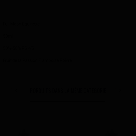
Full Moon Equinoxe
50ml
50%-50% PG-VG
Fruit de la Passion Framboise Poivre
PORDUITS DANS LA MÊME CATÉGORIE