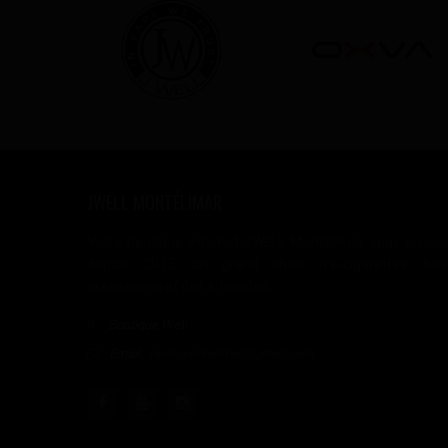
JWELL MONTÉLIMAR
Votre boutique internet JWELL Montélimar vous propo
depuis 2013, un grand choix d'e-cigarettes, box
accessoires et des e-liquides.
Boutique Web
Email :
jwell.montelimar@gmail.com