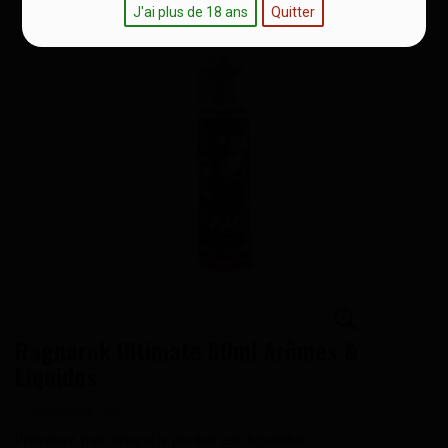
J'ai plus de 18 ans
Quitter
Ragnarok Ultimate 50ml Arômes &
Liquides
Prévenez-moi lorsque le produit est disponible