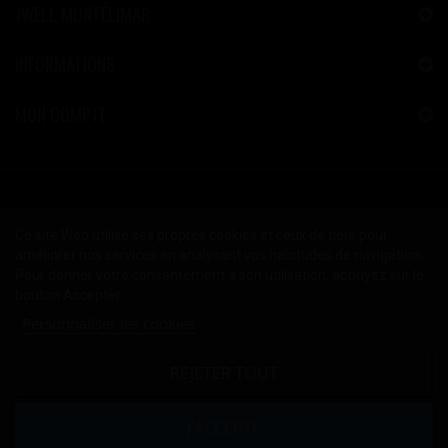
JWELL MONTÉLIMAR
INFORMATIONS
MON COMPTE
Ce site Web utilise ses propres cookies et ceux de tiers pour
améliorer nos services en analysant vos habitudes de navigation.
Pour donner votre consentement à son utilisation, appuyez sur le
bouton Accepter.
Personnaliser les cookies
REJETER TOUT
2024 © Copyright JWELL™ Montélimar
Mentions Légales
-
CGV
J'ACCEPTE