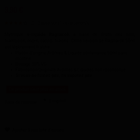
9,90 €
Basée sur (
1
) évaluation(s)
Mythique
e-liquide Ragnarok
à base de fruits des bois,
framboise, mûre, cassis, fraises. Cette version de Ragnarok 50ml
est légèrement fraîche.
Flacon d'origine Arômes & Liquide contenance 50ml sans
nicotine
Dosage 50% VG
Fabrication Originale Arômes & Liquides non reconstitué
Si vous ne fumez pas, ne vapotez pas
Ce produit n'est plus en stock
0 mg/ml
Taux de nicotine :
Ajouter à ma liste d'envies