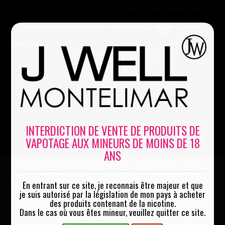
Le vapotage est une transition vers une vie sans tabac puis
sans dépendance à la nicotine. Ne vapotez pas si vous ne
Mon compte
fumez pas
0
INTERDICTION DE VENTE DE PRODUITS DE
VAPOTAGE AUX MINEURS DE MOINS DE 18
MENU
ANS
Accueil
La cave à e-liquides
E-liquides 50ml
Ragnarok Ultimate 50ml
|
|
|
Arômes & Liquides
En entrant sur ce site, je reconnais être majeur et que
je suis autorisé par la législation de mon pays à acheter
des produits contenant de la nicotine.
Dans le cas où vous êtes mineur, veuillez quitter ce site.