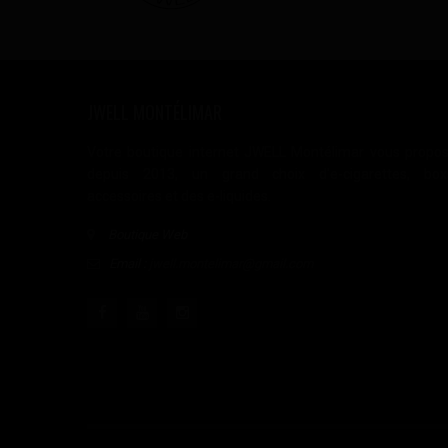
JWELL MONTÉLIMAR
Votre boutique internet JWELL Montélimar vous propo
depuis 2013, un grand choix d'e-cigarettes, box
accessoires et des e-liquides.
Boutique Web
Email :
jwell.montelimar@gmail.com