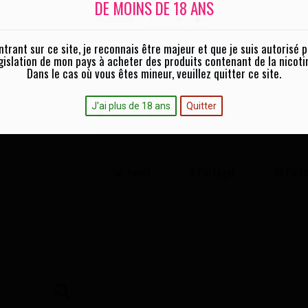
DE MOINS DE 18 ANS
Quantité :
ntrant sur ce site, je reconnais être majeur et que je suis autorisé p
gislation de mon pays à acheter des produits contenant de la nicoti
AJOUTER AU PANIER
Dans le cas où vous êtes mineur, veuillez quitter ce site.
J'ai plus de 18 ans
Quitter
Ajouter à ma liste d'envies
Tweet
Partager
Pinte