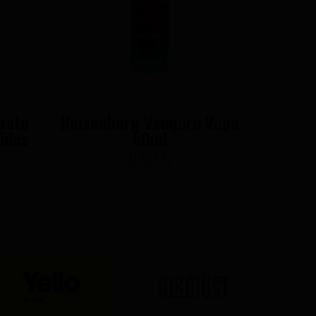
mate
Heisenberg Vampire Vape
Pinkm
ides
50ml
V
9,90 €