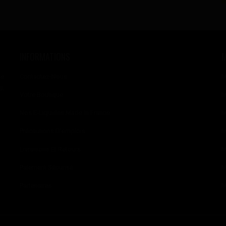
INFORMATIONS
se
Contactez-Nous
M
s,
Votre Boutique
M
Nos E-Liquides Made In France
M
Précautions D'emplois
M
Livraisons Et Retours
M
Paiement Sécurisé
M
Partenaires
M