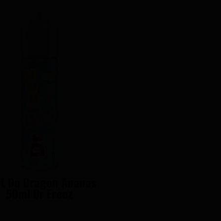
it Du Dragon Ananas
50ml Dr Freez