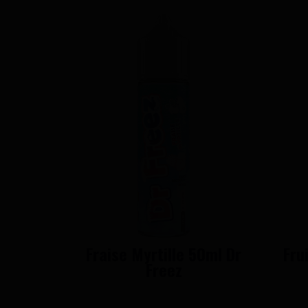
Fraise Myrtille 50ml Dr
Fru
Freez