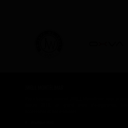
JWELL MONTÉLIMAR
Votre boutique internet JWELL Montélimar vous propo
depuis 2013, un grand choix d'e-cigarettes, box
accessoires et des e-liquides.
Boutique Web