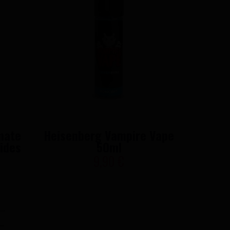
mate
Heisenberg Vampire Vape
Pinkm
ides
50ml
V
9,90 €
..