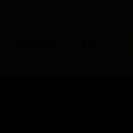
INFORMATIONS
se
Contactez-Nous
M
s,
Votre Boutique
M
Nos E-Liquides Made In France
M