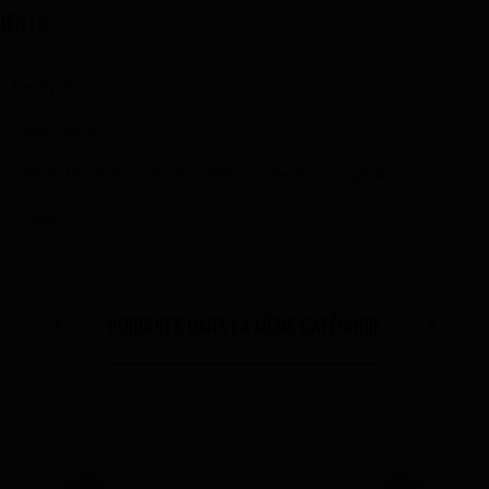
LIENTS
Kiandy Shop
Flacon 50ml
60% PG (Propylène Glycol) / 40% VG (Glycérine Végétale)
Dessert
PORDUITS DANS LA MÊME CATÉGORIE