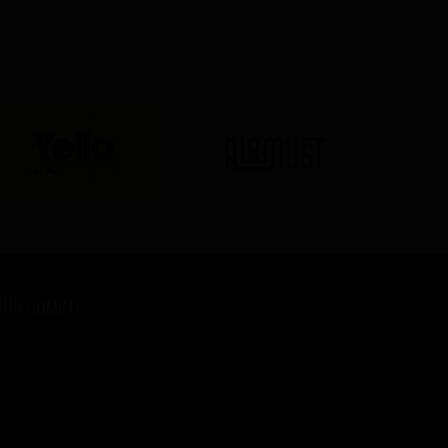
MON COMPTE
on Compte
es Commandes
es Avoirs