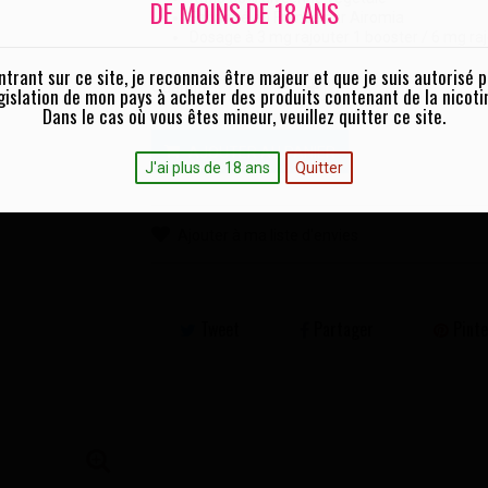
DE MOINS DE 18 ANS
Fabriqué en France par Airomia
Dosage à 3 mg rajouter 1 booster / 6 mg ra
ntrant sur ce site, je reconnais être majeur et que je suis autorisé p
Quantité :
gislation de mon pays à acheter des produits contenant de la nicoti
Dans le cas où vous êtes mineur, veuillez quitter ce site.
AJOUTER AU PANIER
J'ai plus de 18 ans
Quitter
Ajouter à ma liste d'envies
Tweet
Partager
Pinte