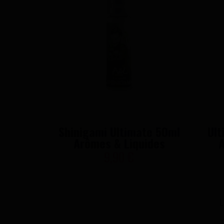
Shinigami Ultimate 50ml
Ult
Arômes & Liquides
A
9,90 €
L