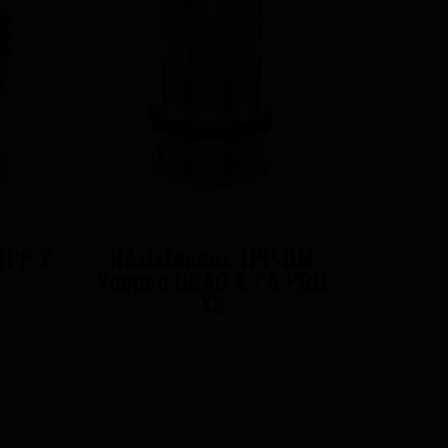
TPP X
Résistances TPP-DM
Pulp 
Voopoo DRAG X / S PRO
X3