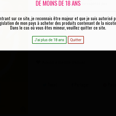
DE MOINS DE 18 ANS
Si vous ne fumez pas ne vapotez pas
Quantité :
ntrant sur ce site, je reconnais être majeur et que je suis autorisé p
gislation de mon pays à acheter des produits contenant de la nicoti
Dans le cas où vous êtes mineur, veuillez quitter ce site.
3 mg/ml
6 mg/ml
Taux de nicotine :
J'ai plus de 18 ans
Quitter
AJOUTER AU PANIER
Ajouter à ma liste d'envies
Tweet
Partager
Pinte