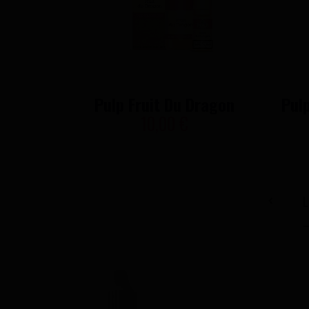
Pulp Fruit Du Dragon
Pul
10,00 €
L