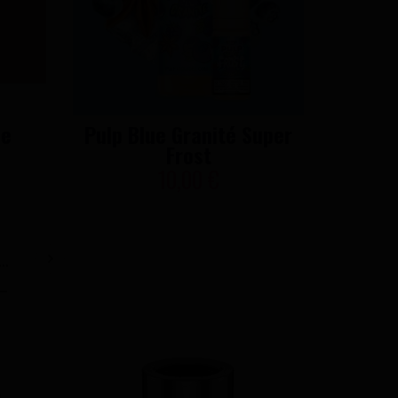
ie
Pulp Blue Granité Super
Pulp C
Frost
10,00 €
..