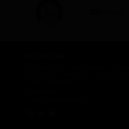
JWELL MONTÉLIMAR
Votre boutique internet JWELL Montélimar vous propo
depuis 2013, un grand choix d'e-cigarettes, box
accessoires et des e-liquides.
Boutique Web
Email :
jwell.montelimar@gmail.com