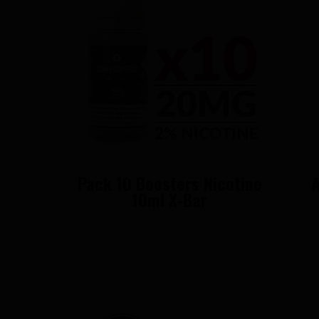
Pack 10 Boosters Nicotine
A
10ml X-Bar