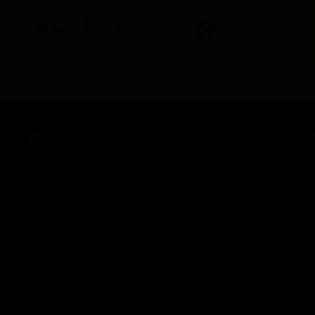
INFORMATIONS
se
Contactez-Nous
M
s,
Votre Boutique
M
Nos E-Liquides Made In France
M
Précautions D'emplois
M
Livraisons Et Retours
M
Paiement Sécurisé
M