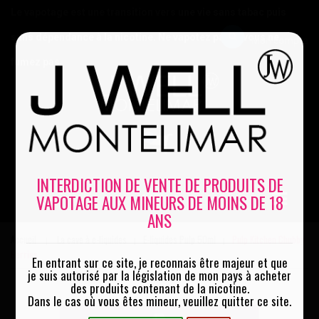
Le vapotage est une transition vers une vie sans tabac puis
sans dépendance à la nicotine. Ne vapotez pas si vous ne
Mon compte
fumez pas
0
INTERDICTION DE VENTE DE PRODUITS DE
VAPOTAGE AUX MINEURS DE MOINS DE 18
MENU
ANS
Accueil
La cave à e-liquides
E-liquides Pulp 50ml
Pulp Kitchen Chubby
|
|
|
Berries
En entrant sur ce site, je reconnais être majeur et que
je suis autorisé par la législation de mon pays à acheter
des produits contenant de la nicotine.
Dans le cas où vous êtes mineur, veuillez quitter ce site.