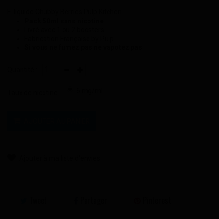
E-liquide Chubby Berries Pulp Kitchen
Pack 50ml sans nicotine
Livré avec 1 ou 2 boosters
Fabrication Française by Pulp
Si vous ne fumez pas ne vapotez pas
Quantité :
6 mg/ml
Taux de nicotine :
AJOUTER AU PANIER
Ajouter à ma liste d'envies
Tweet
Partager
Pinterest