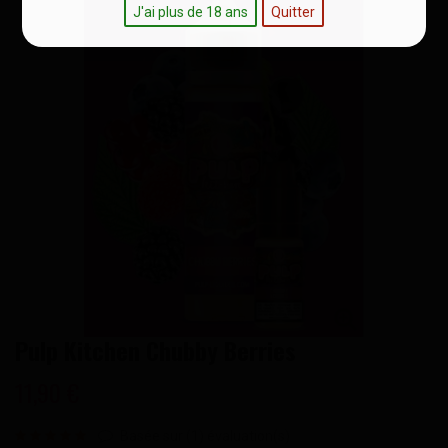
J'ai plus de 18 ans
Quitter
Pulp Kitchen Chubby Berries
11,90 €
Basée sur (
1
) évaluation(s)