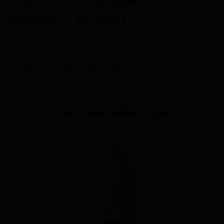
EN SAVOIR PLUS
FICHE TECHNIQUE
ACCESSOIRES
AVIS CLIENTS
Les e-liquides BO ou Niuu sont de fabrication Française et
commercialisés par JWell France.
PORDUITS DANS LA MÊME CATÉGORIE