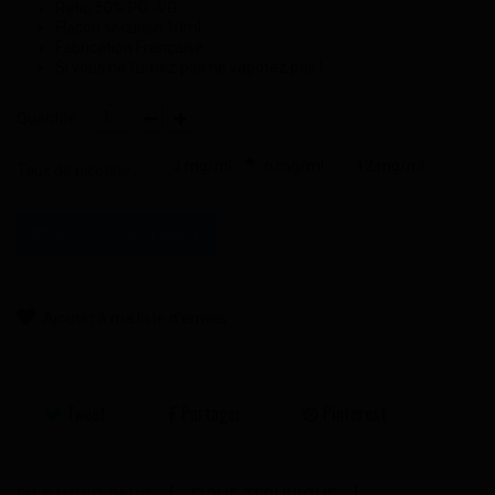
Ratio 50% PG -VG
Flacon sécurisé 10ml
Fabrication Française
Si vous ne fumez pas ne vapotez pas !
Quantité :
3 mg/ml
6 mg/ml
12 mg/ml
Taux de nicotine :
AJOUTER AU PANIER
Ajouter à ma liste d'envies
Tweet
Partager
Pinterest