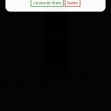
J'ai plus de 18 ans
Quitter
Pastèque Fraise
4,50 €
Pastèque Fraise
3 taux de nicotine