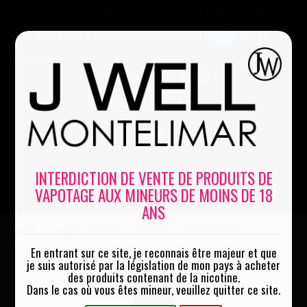
Le vapotage est une transition vers une vie sans tabac puis
sans dépendance à la nicotine. Ne vapotez pas si vous ne
Mon compte
fumez pas
0
INTERDICTION DE VENTE DE PRODUITS DE
VAPOTAGE AUX MINEURS DE MOINS DE 18
MENU
ANS
Accueil
La cave à e-liquides
Niiu Elixir
Pastèque Fraise
|
|
|
En entrant sur ce site, je reconnais être majeur et que
je suis autorisé par la législation de mon pays à acheter
des produits contenant de la nicotine.
Dans le cas où vous êtes mineur, veuillez quitter ce site.