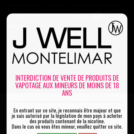
Le vapotage est une transition vers une vie sans tabac puis
sans dépendance à la nicotine. Ne vapotez pas si vous ne
Mon compte
fumez pas
0
INTERDICTION DE VENTE DE PRODUITS DE
VAPOTAGE AUX MINEURS DE MOINS DE 18
MENU
ANS
Accueil
La cave à e-liquides
Sel de Nicotine
Sel de Nicotine Complex
|
|
|
20mg
En entrant sur ce site, je reconnais être majeur et que
je suis autorisé par la législation de mon pays à acheter
des produits contenant de la nicotine.
Dans le cas où vous êtes mineur, veuillez quitter ce site.