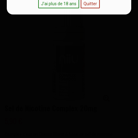
J'ai plus de 18 ans
Quitter
Sel de Nicotine Complex 20mg
5,90 €
Complex c'est un Classic Blond à base de sel de nicotine.