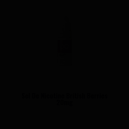
Sel De Nicotine British Berries
20mg