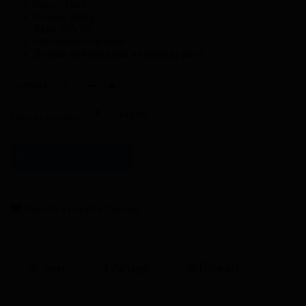
Flacon 10ml
Dosage
20mg
Ratio 50% VG
Fabrication Française
Si vous ne fumez pas ne vapotez pas !
Quantité :
20 mg/ml
Taux de nicotine :
AJOUTER AU PANIER
Ajouter à ma liste d'envies
Tweet
Partager
Pinterest