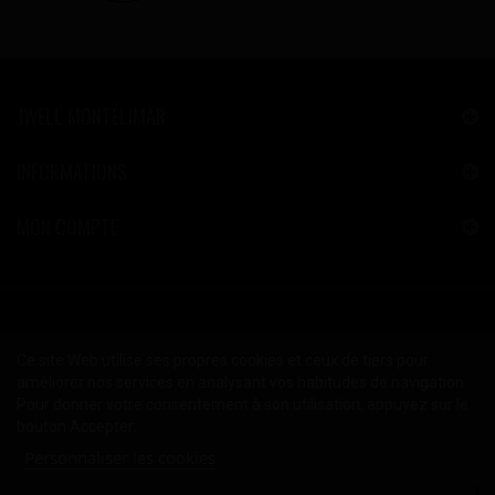
JWELL MONTÉLIMAR
INFORMATIONS
MON COMPTE
Ce site Web utilise ses propres cookies et ceux de tiers pour
améliorer nos services en analysant vos habitudes de navigation.
Pour donner votre consentement à son utilisation, appuyez sur le
bouton Accepter.
Personnaliser les cookies