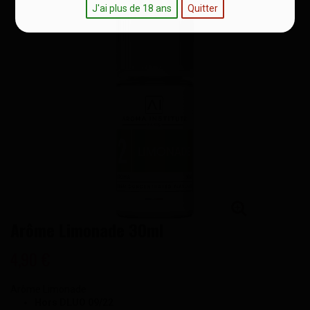
J'ai plus de 18 ans
Quitter
Arôme Limonade 30ml
4,90 €
Arôme Limonade
Hors DLUO 09/22