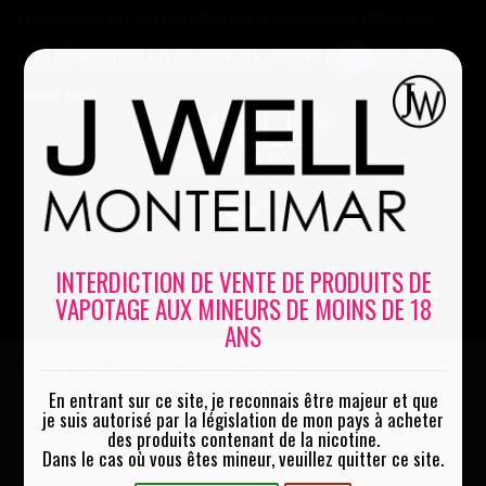
Le vapotage est une transition vers une vie sans tabac puis
sans dépendance à la nicotine. Ne vapotez pas si vous ne
Mon compte
fumez pas
0
INTERDICTION DE VENTE DE PRODUITS DE
VAPOTAGE AUX MINEURS DE MOINS DE 18
MENU
ANS
Accueil
Fin de série
Arôme Limonade 30ml
|
|
En entrant sur ce site, je reconnais être majeur et que
je suis autorisé par la législation de mon pays à acheter
des produits contenant de la nicotine.
Dans le cas où vous êtes mineur, veuillez quitter ce site.