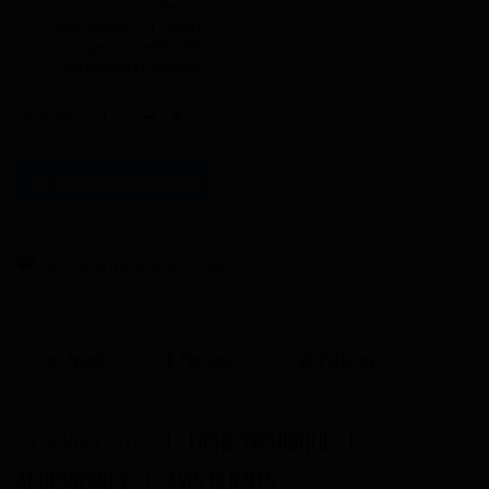
Concentré de 30ml
Maturation 2 à 3 jours
Dosage conseillé 15%
Fabrication Française
Quantité :
AJOUTER AU PANIER
Ajouter à ma liste d'envies
Tweet
Partager
Pinterest
EN SAVOIR PLUS
FICHE TECHNIQUE
ACCESSOIRES
AVIS CLIENTS