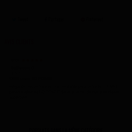
Tweet
Partager
Pinterest
AVIS CLIENTS
Note
Guillaume D
30/01/2017
SKIN cover BO POWER
élégante couverture en cuir véritable pour votre BO POWER
personnalisé sa BO POWER dans un écrin de cuir très classe
superbe!!!
PORDUITS DANS LA MÊME CATÉGORIE