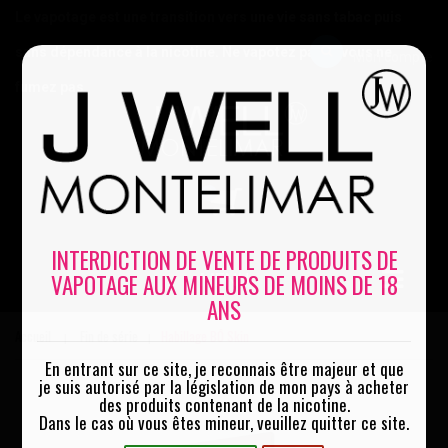
Le vapotage est une transition vers une vie sans tabac puis
sans dépendance à la nicotine. Ne vapotez pas si vous ne
Mon compte
fumez pas
0
INTERDICTION DE VENTE DE PRODUITS DE
VAPOTAGE AUX MINEURS DE MOINS DE 18
MENU
ANS
Accueil
Fin de série
Habillage BŌ Skin
|
|
En entrant sur ce site, je reconnais être majeur et que
je suis autorisé par la législation de mon pays à acheter
des produits contenant de la nicotine.
Dans le cas où vous êtes mineur, veuillez quitter ce site.