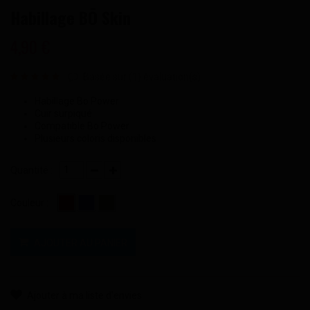
Habillage BŌ Skin
4,90 €
Basée sur (
1
) évaluation(s)
Habillage Bo Power
Cuir surpiqué
Compatible Bo Power
Plusieurs coloris disponibles
Quantité :
Couleur :
AJOUTER AU PANIER
Ajouter à ma liste d'envies