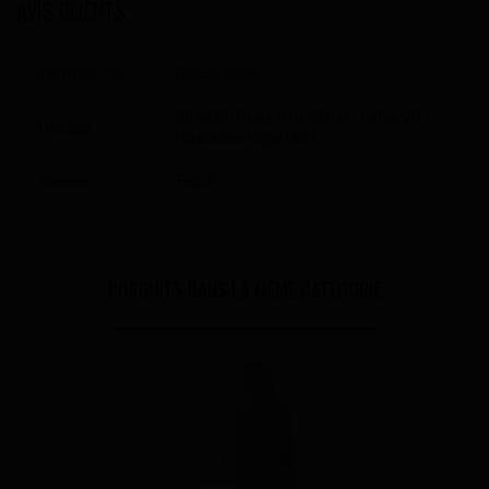
AVIS CLIENTS
Contenance
Flacon 50ml
70% PG (Propylène Glycol) / 30% VG
Dosage
(Glycérine Végétale)
Saveur
Fruité
PORDUITS DANS LA MÊME CATÉGORIE