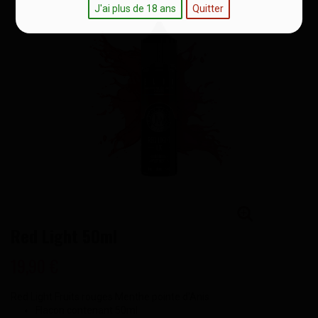
J'ai plus de 18 ans
Quitter
Red Light 50ml
19,90 €
Red Light Fruits rouges Menthe pointe d'Anis
Flacon contenant 50ml