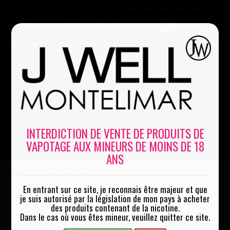
Le vapotage est une transition vers une vie sans tabac puis
sans dépendance à la nicotine. Ne vapotez pas si vous ne
Mon compte
fumez pas
0
INTERDICTION DE VENTE DE PRODUITS DE
VAPOTAGE AUX MINEURS DE MOINS DE 18
MENU
ANS
Accueil
La cave à e-liquides
Red Light 50ml
|
|
En entrant sur ce site, je reconnais être majeur et que
je suis autorisé par la législation de mon pays à acheter
des produits contenant de la nicotine.
Dans le cas où vous êtes mineur, veuillez quitter ce site.