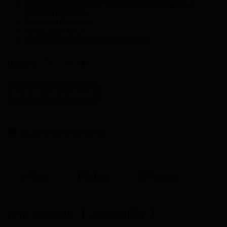
Boosters vendus séparément 1 booster pour 3mg - 2
Boosters pour 6mg
Fabrication Française
Certification Afnor
Si vous ne fumez pas ne vapotez pas
Quantité :
AJOUTER AU PANIER
Ajouter à ma liste d'envies
Tweet
Partager
Pinterest
FICHE TECHNIQUE
ACCESSOIRES