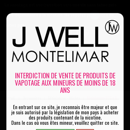
Le vapotage est une transition vers une vie sans tabac puis
sans dépendance à la nicotine. Ne vapotez pas si vous ne
Mon compte
fumez pas
0
INTERDICTION DE VENTE DE PRODUITS DE
VAPOTAGE AUX MINEURS DE MOINS DE 18
MENU
ANS
Accueil
Accessoires
Résistances - Mèches
Résistances BTC x 5
|
|
|
En entrant sur ce site, je reconnais être majeur et que
je suis autorisé par la législation de mon pays à acheter
des produits contenant de la nicotine.
Dans le cas où vous êtes mineur, veuillez quitter ce site.