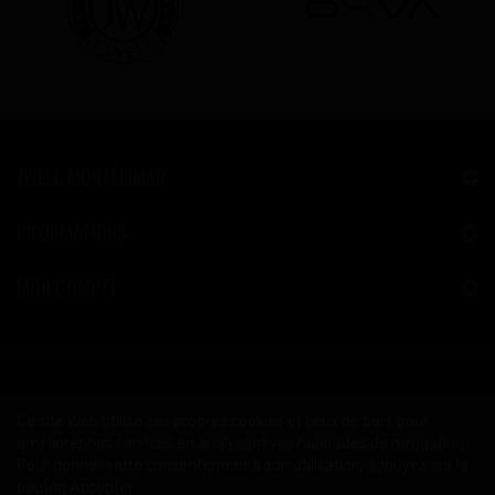
JWELL MONTÉLIMAR
INFORMATIONS
MON COMPTE
Ce site Web utilise ses propres cookies et ceux de tiers pour
améliorer nos services en analysant vos habitudes de navigation.
Pour donner votre consentement à son utilisation, appuyez sur le
bouton Accepter.