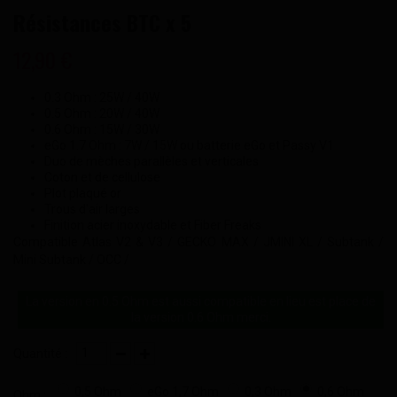
Résistances BTC x 5
12,90 €
0.3 Ohm : 25W / 40W
0.5 Ohm : 20W / 40W
0.6 Ohm : 15W / 30W
eGo 1.7 Ohm : 7W / 15W ou batterie eGo et Passy V1
Duo de mèches parallèles et verticales
Coton et de cellulose
Plot plaqué or
Trous d'air larges
Finition acier inoxydable et Fiber Freaks
Compatible Atlas V2 & V3 / GECKO MAX / JMINI XL / Subtank /
Mini Subtank / OCC /
La version en 0.5 Ohm est aussi compatible en lieu est place de
la version 0.6 Ohm merci.
Quantité :
0,5 Ohm
eGo 1,7 Ohm
0,3 Ohm
0,6 Ohm
Ohm :