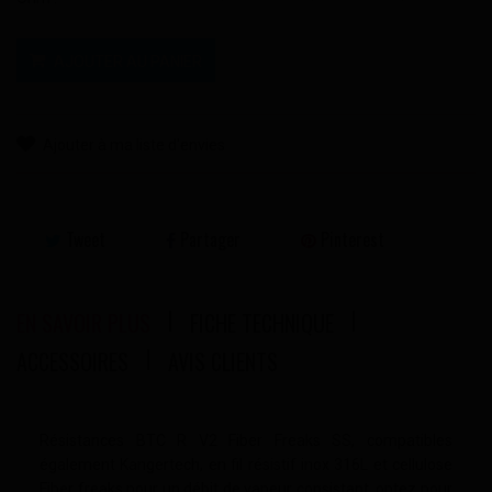
AJOUTER AU PANIER
Ajouter à ma liste d'envies
Tweet
Partager
Pinterest
EN SAVOIR PLUS
FICHE TECHNIQUE
ACCESSOIRES
AVIS CLIENTS
Résistances BTC R V2 Fiber Freaks SS
, compatibles
également Kangertech, en fil résistif inox 316L et cellulose
Fiber freaks pour un débit de vapeur consistant, optez pour