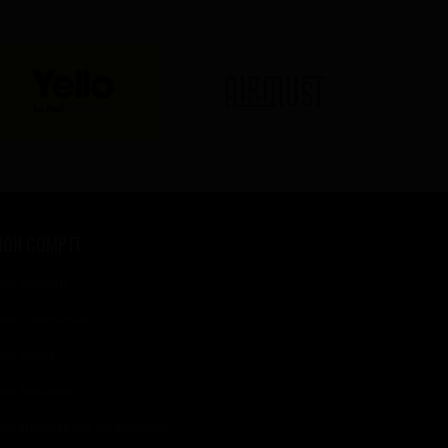
MON COMPTE
on Compte
es Commandes
es Avoirs
es Adresses
es Informations Personnelles