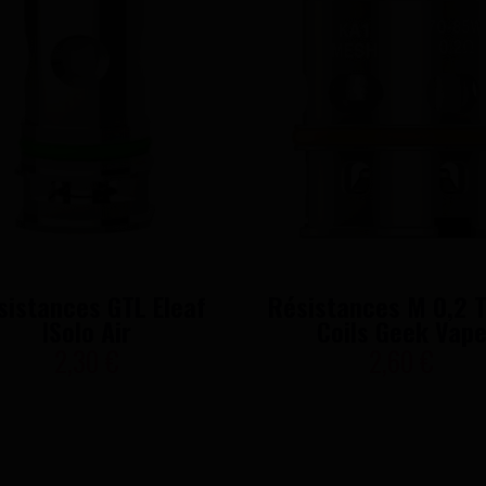
sistances GTL Eleaf
Résistances M 0,2 T
ISolo Air
Coils Geek Vap
2,30 €
2,60 €