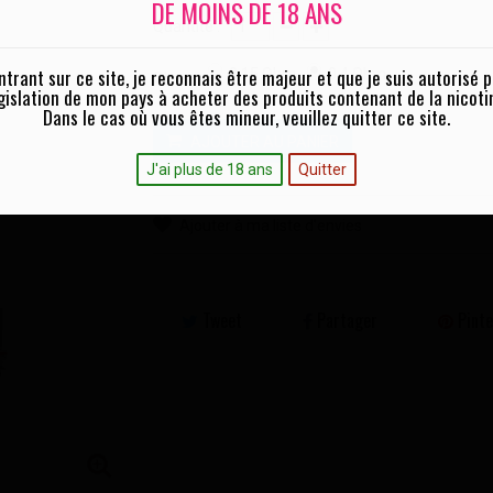
DE MOINS DE 18 ANS
Quantité :
ntrant sur ce site, je reconnais être majeur et que je suis autorisé p
0,15 Ohm
0,4 Ohm
Ohm :
gislation de mon pays à acheter des produits contenant de la nicoti
Dans le cas où vous êtes mineur, veuillez quitter ce site.
AJOUTER AU PANIER
J'ai plus de 18 ans
Quitter
Ajouter à ma liste d'envies
Tweet
Partager
Pinte