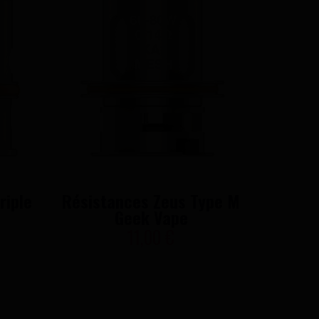
riple
Résistances Zeus Type M
Rési
e
Geek Vape
Mesh
11,00 €