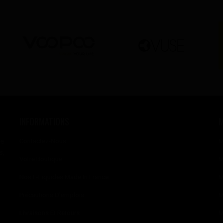
INFORMATIONS
se
Contactez-Nous
M
s,
Votre Boutique
M
Nos E-Liquides Made In France
M
Précautions D'emplois
M
Livraisons Et Retours
M