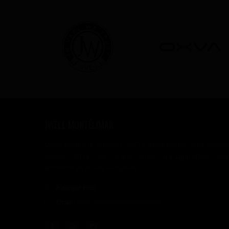
JWELL MONTÉLIMAR
Votre boutique internet JWELL Montélimar vous propo
depuis 2013, un grand choix d'e-cigarettes, box
accessoires et des e-liquides.
Boutique Web
Email :
jwell.montelimar@gmail.com