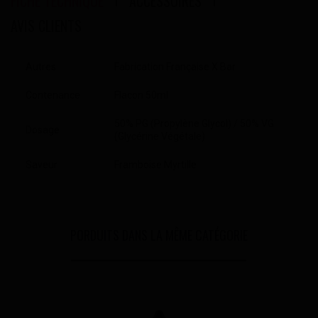
FICHE TECHNIQUE
ACCESSOIRES
AVIS CLIENTS
Autres
Fabrication Française X Bar
Contenance
Flacon 50ml
50% PG (Propylène Glycol) / 50% VG
Dosage
(Glycérine Végétale)
Saveur
Framboise Myrtille
PORDUITS DANS LA MÊME CATÉGORIE