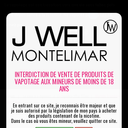
Le vapotage est une transition vers une vie sans tabac puis
sans dépendance à la nicotine. Ne vapotez pas si vous ne
Mon compte
fumez pas
0
INTERDICTION DE VENTE DE PRODUITS DE
VAPOTAGE AUX MINEURS DE MOINS DE 18
MENU
ANS
Accueil
La cave à e-liquides
E- Liquides XBar 50ml
Myrtille Framboise
|
|
|
50ml X Bar
En entrant sur ce site, je reconnais être majeur et que
je suis autorisé par la législation de mon pays à acheter
des produits contenant de la nicotine.
Dans le cas où vous êtes mineur, veuillez quitter ce site.