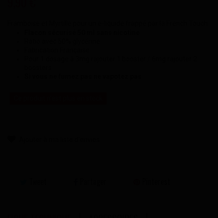
9,90 €
Framboise et Myrtille pour un e-liquide frappé par la French Touch.
Flacon sécurisé 50 ml sans nicotine
Ratio avec 50% glycérine
Fabrication Française
Pour 1 dosage à 3mg rajouter 1 booster / 6mg rajouter 2
boosters
Si vous ne fumez pas ne vapotez pas
Ce produit n'est plus en stock
Ajouter à ma liste d'envies
Tweet
Partager
Pinterest