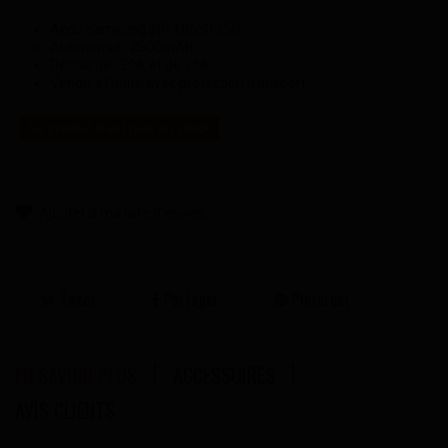
Accu Samsung INR 18650 25R
Autonomie : 2500mAh
Décharge : 20A et de 35A
Vendu à l'unité avec protection transport
Ce produit n'est plus en stock
Ajouter à ma liste d'envies
Tweet
Partager
Pinterest
EN SAVOIR PLUS
ACCESSOIRES
AVIS CLIENTS