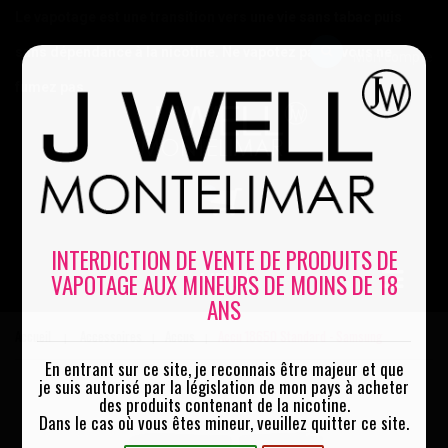
Le vapotage est une transition vers une vie sans tabac puis
sans dépendance à la nicotine. Ne vapotez pas si vous ne
Mon compte
fumez pas
0
INTERDICTION DE VENTE DE PRODUITS DE
VAPOTAGE AUX MINEURS DE MOINS DE 18
MENU
ANS
Accueil
Accessoires
Accus
Accu 18650 Standard - Samsung
|
|
|
En entrant sur ce site, je reconnais être majeur et que
je suis autorisé par la législation de mon pays à acheter
des produits contenant de la nicotine.
Dans le cas où vous êtes mineur, veuillez quitter ce site.