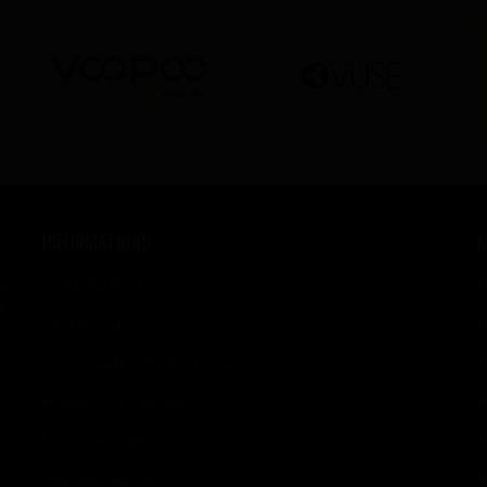
INFORMATIONS
se
Contactez-Nous
M
s,
Votre Boutique
M
Nos E-Liquides Made In France
M
Précautions D'emplois
M
Livraisons Et Retours
M
Paiement Sécurisé
M