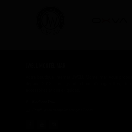
JWELL MONTÉLIMAR
Votre boutique internet JWELL Montélimar vous propo
depuis 2013, un grand choix d'e-cigarettes, box
accessoires et des e-liquides.
Boutique Web
Email :
jwell.montelimar@gmail.com