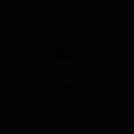
IBER
Drip Tip Court Métal
B