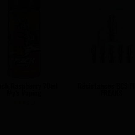
ach Raspberry 70ml
Résistances BCS F
My's Vaping
FREAKS