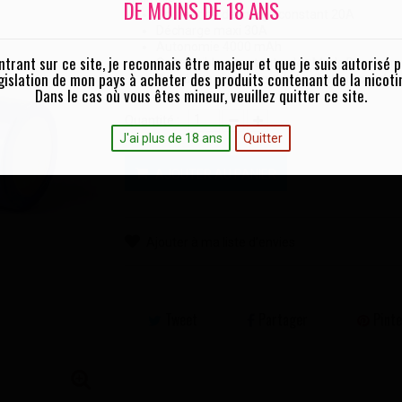
DE MOINS DE 18 ANS
Courant de décharge constant 20A
Décharge maxi 30A
Autonomie 4000 mAh
ntrant sur ce site, je reconnais être majeur et que je suis autorisé p
Compatible avec toutes les Mods Boxs com
gislation de mon pays à acheter des produits contenant de la nicoti
Protégez vos accus de la chaleur pendant
Dans le cas où vous êtes mineur, veuillez quitter ce site.
Quantité :
J'ai plus de 18 ans
Quitter
AJOUTER AU PANIER
Ajouter à ma liste d'envies
Tweet
Partager
Pinte