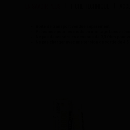
EN SAVOIR PLUS
FICHE TECHNIQUE
ACC
Boite de transport vendue séparément
Préconisé pour les mods en montage basse rési
Ne pas descendre en dessous de 0,3 Ohm pour v
Ne pas charger avec une tension de sortie de 4,5 