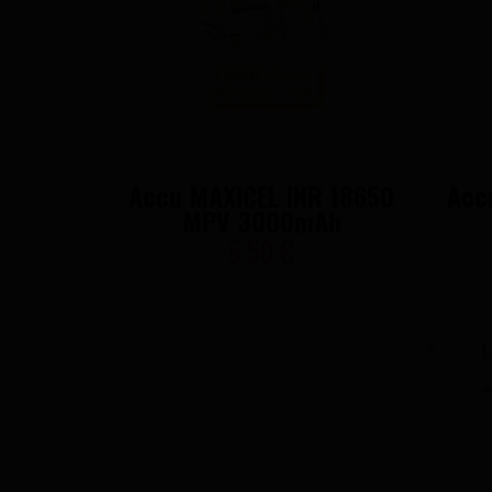
Accu MAXICEL INR 18650
Acc
MPV 3000mAh
6,50 €
L