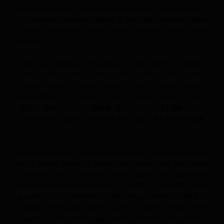
automatique des piles non rechargeables. Ce chargeur est
parfaitement nomade, grâce à son câble allume cigare
(vendu séparément), vous pourrez l'utiliser depuis votre
voiture.
Liste des batteries compatible : Li-Ion / IMR / LiFePO4 :
10340, 10350, 10440, 10500, 12340, 12500, 12650, 13450,
13500, 13650, 14350, 14430, 14500, 14650, 16500,
16340(RCR123), 16650, 17350, 17500, 17650, 17670,
18350, 18490, 18500,
18650
, 18700, 20700,
21700
, 22500,
22650, 25500, 26500, 26650 Ni-MH / NiCd : AA, AAA, AAAA,
C, D
Protection contre l’inversion de polarité, arrêt automatique
de la charge après 20 heures de charge pour éviter une
surchauffe de la batterie. Étudié pour une dissipation
optimale de la chaleur Norme CE, RoHS, FCC et CEC, avec
garantie 1 an. Contenu du coffret Chargeur Nitecore NEW I4
chargeur livré sans batterie, avec un câble secteur 220V
bipolaire (cable allume cigare vendu sérarément en option)