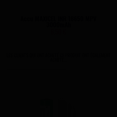
Accu MAXICEL INR 18650 MPV
3000mAh
6,50 €
LES CLIENTS QUI ONT ACHETÉ CE PRODUIT ONT ÉGALEMENT
ACHETÉ...