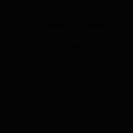
Tweet
Partager
Pinterest
EN SAVOIR PLUS
ACCESSOIRES
AVIS CLIENTS
Nouvelle version du chargeur Nitecore I4, une révolution
avec 6 nouveautés : Une vitesse de charge augmentée de
100% à 4 x 375mA/ 2 x 500mA / 2 x 750mA / 1 x 1500mA,
la distribution intelligente qui permet de charger une
batterie plus rapidement lorsque la deuxième qui est dans
le chargeur est pleine. Compatible avec les batteries de
3.7V et 4.35V Une restauration pour les batteries IMR et une
sélection automatique du courant de charge grâce à la
détection de la capacité de la batterie. Détection