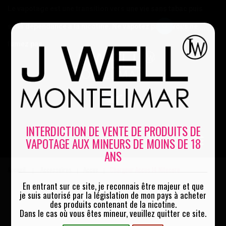
Le vapotage est une transition vers une vie sans tabac puis
sans dépendance à la nicotine. Ne vapotez pas si vous ne
Mon compte
fumez pas
0
INTERDICTION DE VENTE DE PRODUITS DE
VAPOTAGE AUX MINEURS DE MOINS DE 18
MENU
ANS
Accueil
Accessoires
Accus
Chargeur Accus I4 Nitecore
|
|
|
En entrant sur ce site, je reconnais être majeur et que
je suis autorisé par la législation de mon pays à acheter
des produits contenant de la nicotine.
Dans le cas où vous êtes mineur, veuillez quitter ce site.