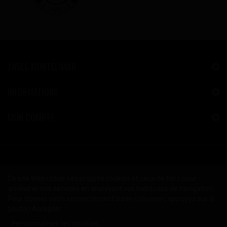
JWELL MONTÉLIMAR
INFORMATIONS
MON COMPTE
Ce site Web utilise ses propres cookies et ceux de tiers pour
améliorer nos services en analysant vos habitudes de navigation.
Pour donner votre consentement à son utilisation, appuyez sur le
bouton Accepter.
Personnaliser les cookies