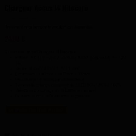
Chargeur Accus I4 Nitecore
Prévenez-moi lorsque le produit est disponible
24,90 €
Caractéristiques Chargeur I4 Nitecore:
Entrée : AC 110 – 240V 50/60Hz 0.25A 10W ou DC 9 – 12V
1A
Sortie : 4.35V / 4.2V / 3.7V / 1.48V
Dimension : 140mm x 94.8mm x 37mm
Peu charger 4 accus simultanément
Témoin de charge composé de 3 LED 30% / 80% / 100%
Sélection du voltage de la batterie manuel
Protection contre l’inversion de polarité
Ce produit n'est plus en stock
Ajouter à ma liste d'envies