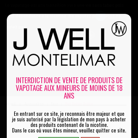
Le vapotage est une transition vers une vie sans tabac puis
sans dépendance à la nicotine. Ne vapotez pas si vous ne
Mon compte
fumez pas
0
INTERDICTION DE VENTE DE PRODUITS DE
VAPOTAGE AUX MINEURS DE MOINS DE 18
MENU
ANS
Accueil
Accessoires
Boxs
Box Boxxer Aspire
|
|
|
En entrant sur ce site, je reconnais être majeur et que
je suis autorisé par la législation de mon pays à acheter
des produits contenant de la nicotine.
Dans le cas où vous êtes mineur, veuillez quitter ce site.