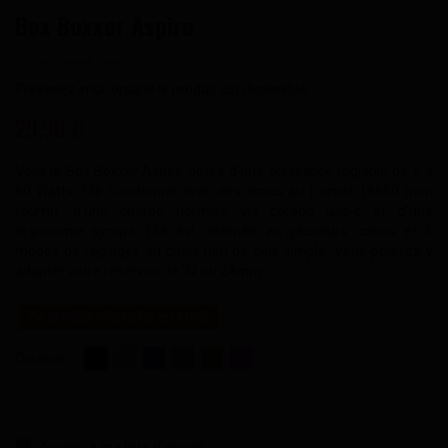
Box Boxxer Aspire
Prévenez-moi lorsque le produit est disponible
29,90 €
Voilà la Box Boxxer Aspire dotée d'une puissance réglable de 5 à
80 Watts. Elle fonctionne avec des accus au format 18650 (non
fourni), d'une charge normale via cordon usb-c et d'une
ergonomie sympa. Elle est déclinée en plusieurs coloris et 5
modes de réglages au choix rien de plus simple. Vous pourrez y
adapter votre réservoir de 22 ou 24mm.
Ce produit n'est plus en stock
Couleur :
Ajouter à ma liste d'envies