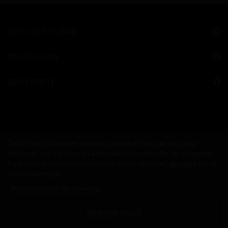
JWELL MONTÉLIMAR
INFORMATIONS
MON COMPTE
Ce site Web utilise ses propres cookies et ceux de tiers pour
améliorer nos services en analysant vos habitudes de navigation.
Pour donner votre consentement à son utilisation, appuyez sur le
bouton Accepter.
Personnaliser les cookies
REJETER TOUT
2024 © Copyright JWELL™ Montélimar