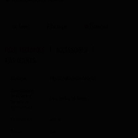
Tweet
Partager
Pinterest
FICHE TECHNIQUE
ACCESSOIRES
AVIS CLIENTS
Batterie
18650mAh (non fourni)
Dimensions
(hauteur x
84 x 39,5 x 28,5mm
largeur x
épaisseur)
Connexion
usb-c
Écran
oui