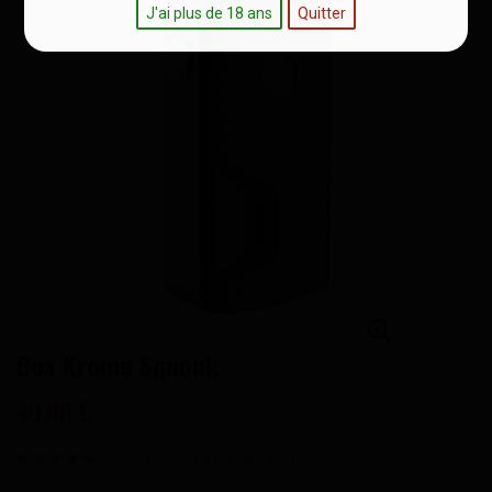
J'ai plus de 18 ans
Quitter
Box Krome Squonk
49,00 €
Basée sur (
1
) évaluation(s)