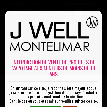
Le vapotage est une transition vers une vie sans tabac puis
sans dépendance à la nicotine. Ne vapotez pas si vous ne
Mon compte
fumez pas
0
INTERDICTION DE VENTE DE PRODUITS DE
VAPOTAGE AUX MINEURS DE MOINS DE 18
MENU
ANS
Accueil
E-cigarettes
Box Krome Squonk
|
|
En entrant sur ce site, je reconnais être majeur et que
je suis autorisé par la législation de mon pays à acheter
des produits contenant de la nicotine.
Dans le cas où vous êtes mineur, veuillez quitter ce site.