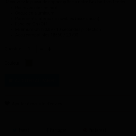
Découvrez le plaisir de dripper grâce à notre Box bottom feeder
Réservoir silicone 6ml
Coque en aluminium
Parements latéraux amovibles (accès accu)
Fonction On /Off
Minimum Ohm 0,09 - 10 secondes protection
Accu compatibles 18650 / 20700
Quantité :
Couleur :
AJOUTER AU PANIER
Ajouter à ma liste d'envies
Tweet
Partager
Pinterest