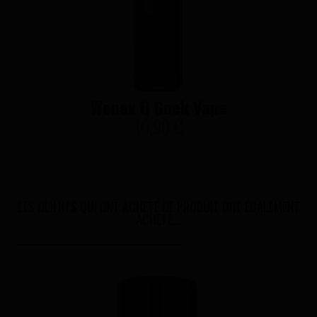
Wenax Q Geek Vape
16,90 €
LES CLIENTS QUI ONT ACHETÉ CE PRODUIT ONT ÉGALEMENT
ACHETÉ...