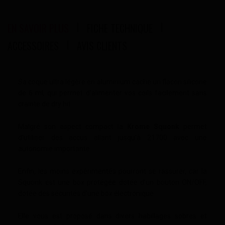
EN SAVOIR PLUS
FICHE TECHNIQUE
ACCESSOIRES
AVIS CLIENTS
Sa coque ultra légère en aluminium cache un flacon silicone
de 6 ml, qui permet d’alimenter vos coils facilement sans
crainte de dry hit.
Malgré son aspect compact la
Krome Squonk
permet
d’utiliser des accus allant jusqu'à 21700 avec une
autonomie importante.
Enfin, les moins expérimentés pourront se rassurer, car la
Squonk est une box protégée dotée d’un bouton ON/OFF,
dotée des sécurités d’une box électronique.
Elle vous est proposé dans divers habillages sobres et