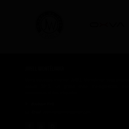
JWELL MONTÉLIMAR
Votre boutique internet JWELL Montélimar vous propo
depuis 2013, un grand choix d'e-cigarettes, box
accessoires et des e-liquides.
Boutique Web
Email :
jwell.montelimar@gmail.com