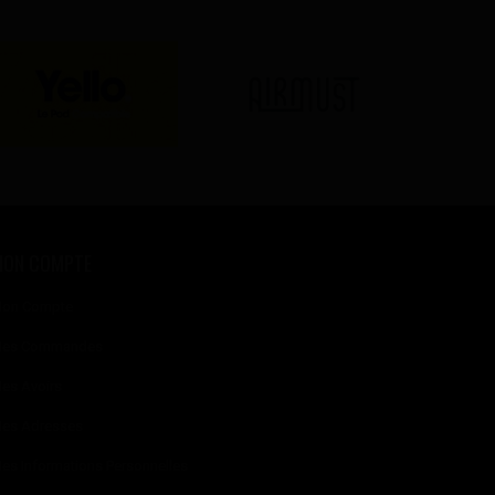
MON COMPTE
on Compte
es Commandes
es Avoirs
es Adresses
es Informations Personnelles