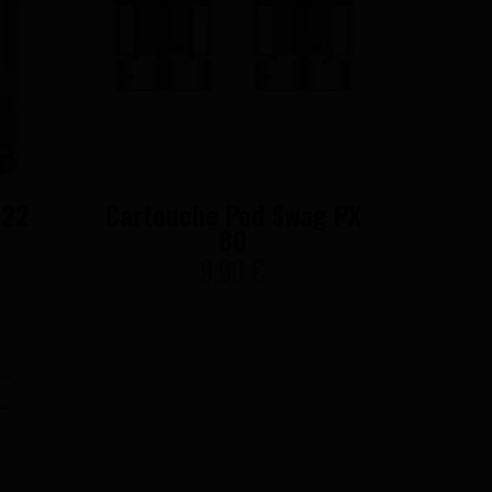
 22
Cartouche Pod Swag PX
Pod Ta
80
9,90 €
..