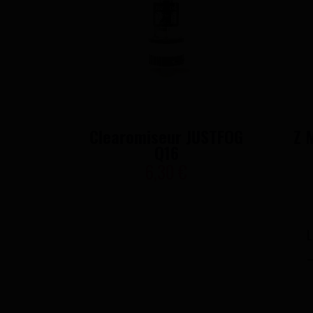
Clearomiseur JUSTFOG
Z 
Q16
6,30 €
L