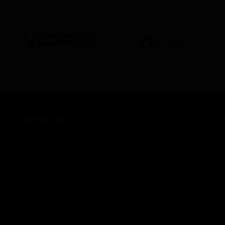
INFORMATIONS
se
Contactez-Nous
M
s,
Votre Boutique
M
Nos E-Liquides Made In France
M
Précautions D'emplois
M
Livraisons Et Retours
M