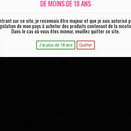
L'incontournable
clearomiseur Melo 5 Eleaf
fai
DE MOINS DE 18 ANS
fameuse Box Istick
Eleaf,
le
clearomiseur Melo 
Capacité : 4ml
Remplissage facile
ntrant sur ce site, je reconnais être majeur et que je suis autorisé p
Résistances EC-S 0,6 Ohm (15 à 30W)
gislation de mon pays à acheter des produits contenant de la nicoti
Résistances EC-M 0,15 Ohm (30 à 75W)
Dans le cas où vous êtes mineur, veuillez quitter ce site.
Réglage Airflow précis
Fabrication Eleaf
J'ai plus de 18 ans
Quitter
Ce produit n'est plus en stock
Couleur :
Ajouter à ma liste d'envies
Tweet
Partager
Pinte